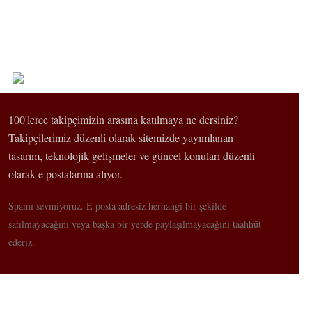
100'lerce takipçimizin arasına katılmaya ne dersiniz?
Takipçilerimiz düzenli olarak sitemizde yayımlanan
tasarım, teknolojik gelişmeler ve güncel konuları düzenli
olarak e postalarına alıyor.
Spamı sevmiyoruz. E posta adresiz herhangi bir şekilde
satılmayacağını veya başka bir yerde paylaşılmayacağını taahhüt
ederiz.