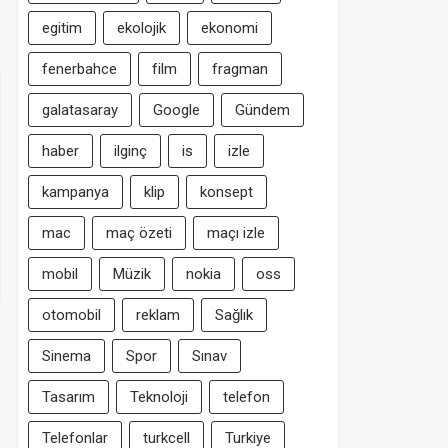
egitim
ekolojik
ekonomi
fenerbahce
film
fragman
galatasaray
Google
Gündem
haber
ilginç
is
izle
kampanya
klip
konsept
mac
maç özeti
maçı izle
mobil
Müzik
nokia
oss
otomobil
reklam
Sağlık
Sinema
Spor
Sınav
Tasarım
Teknoloji
telefon
Telefonlar
turkcell
Turkiye