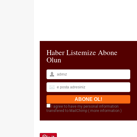
Haber Listemize Abone
Olun
I agree to have my personal information
transfered to MailChimp (
more information
)