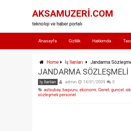
Skip
to
AKSAMUZERİ.COM
content
teknoloji ve haber portalı
Anasayfa
Gizlilik
Hakkımda
Tas
Home
İş İlanları
Jandarma Sözleşmel
JANDARMA SÖZLEŞMELI 
admin
İş İlanları
14/01/2009
0
astsubay
,
başvuru
,
ekonomi
,
Genel
,
guncel
,
isk
sözleşmeli personel