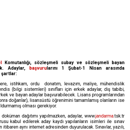
l
Komutanlığı, sözleşmeli subay ve sözleşmeli bayan
k. Adaylar,
başvuru
larını 1 Şubat-1 Nisan arasında
 şartlar:
re, istihkam, ordu donatım, levazım, maliye, mühendislik
ndis (bilgi sistemleri) sınıfları için erkek adaylar, diş tabibi,
 erkek ve bayan adaylar başvurabilecek. Lisans programlarından
nra doğanlar), lisansüstü öğrenimini tamamlamış olanların ise
oldurmamış olması gerekiyor.
ibi doküman dağıtımı yapılmazken, adaylar, www.
jandarma
.tsk.tr
su kabul edilerek aday kaydı yapılanların isimleri ile sınav
an itibaren aynı internet adresinden duyurulacak. Sınavlar, yazılı,