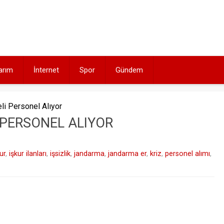
arım
İnternet
Spor
Gündem
i Personel Alıyor
PERSONEL ALIYOR
ur
,
işkur ilanları
,
işsizlik
,
jandarma
,
jandarma er
,
kriz
,
personel alımı
,