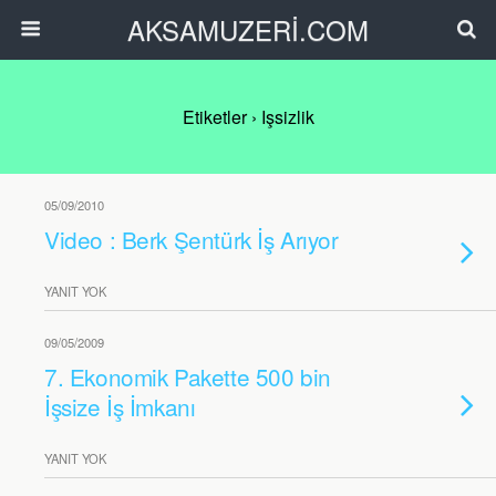
AKSAMUZERİ.COM
Etiketler › Işsizlik
05/09/2010
Video : Berk Şentürk İş Arıyor
YANIT YOK
09/05/2009
7. Ekonomik Pakette 500 bin
İşsize İş İmkanı
YANIT YOK