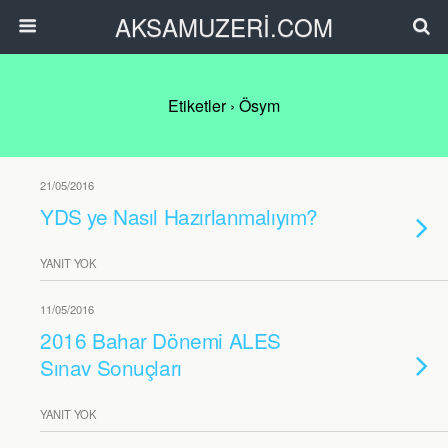
AKSAMUZERİ.COM
Etiketler › Ösym
21/05/2016
YDS ye Nasıl Hazırlanmalıyım?
YANIT YOK
11/05/2016
2016 Bahar Dönemi ALES
Sınav Sonuçları
YANIT YOK