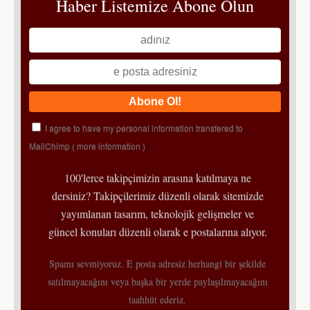
Haber Listemize Abone Olun
I agree to have my personal information transfered to
MailChimp (
more information
)
100'lerce takipçimizin arasına katılmaya ne
dersiniz? Takipçilerimiz düzenli olarak sitemizde
yayımlanan tasarım, teknolojik gelişmeler ve
güncel konuları düzenli olarak e postalarına alıyor.
Spamı sevmiyoruz. E posta adresiz herhangi bir şekilde
satılmayacağını veya başka bir yerde paylaşılmayacağını
taahhüt ederiz.