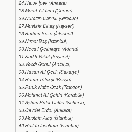
24.Haluk İpek (Ankara)
25.Murat Yıldırım (Çorum)
26.Nurettin Canikli (Giresun)
27.Mustafa Elitaş (Kayseri)
28.Burhan Kuzu (İstanbul)
29.Nimet Baş (İstanbul)
30.Necati Çetinkaya (Adana)
31.Sadık Yakut (Kayseri)
32.Vecdi Gönül (Antalya)
33.Hasan Ali Çelik (Sakarya)
34.Harun Tüfekçi (Konya)
35.Faruk Nafız Özak (Trabzon)
36.Mehmet Ali Şahin (Karabük)
37.Ayhan Sefer Üstün (Sakarya)
38.Cevdet Erdöl (Ankara)
39.Mustafa Ataş (İstanbul)
40.Halide İncekara (İstanbul)