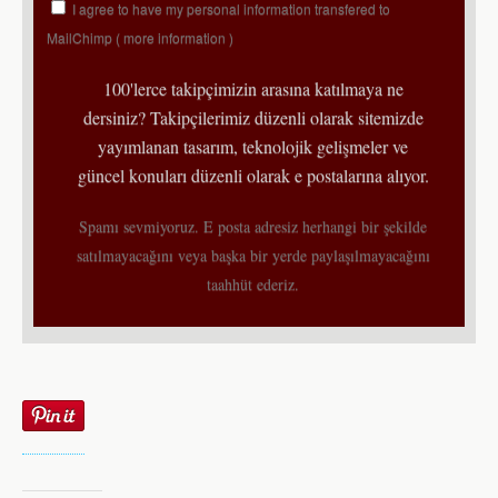
I agree to have my personal information transfered to
MailChimp (
more information
)
100'lerce takipçimizin arasına katılmaya ne
dersiniz? Takipçilerimiz düzenli olarak sitemizde
yayımlanan tasarım, teknolojik gelişmeler ve
güncel konuları düzenli olarak e postalarına alıyor.
Spamı sevmiyoruz. E posta adresiz herhangi bir şekilde
satılmayacağını veya başka bir yerde paylaşılmayacağını
taahhüt ederiz.