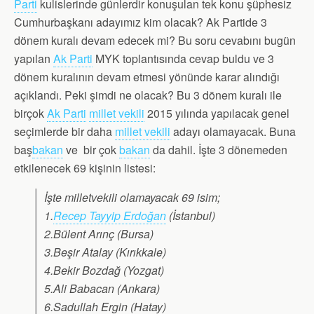
Parti
kulislerinde günlerdir konuşulan tek konu şüphesiz
Cumhurbaşkanı adayımız kim olacak? Ak Partide 3
dönem kuralı devam edecek mi? Bu soru cevabını bugün
yapılan
Ak Parti
MYK toplantısında cevap buldu ve 3
dönem kuralının devam etmesi yönünde karar alındığı
açıklandı. Peki şimdi ne olacak? Bu 3 dönem kuralı ile
birçok
Ak Parti
millet vekili
2015 yılında yapılacak genel
seçimlerde bir daha
millet vekili
adayı olamayacak. Buna
baş
bakan
ve bir çok
bakan
da dahil. İşte 3 dönemeden
etkilenecek 69 kişinin listesi:
İşte milletvekili olamayacak 69 isim;
1.
Recep Tayyip Erdoğan
(İstanbul)
2.Bülent Arınç (Bursa)
3.Beşir Atalay (Kırıkkale)
4.Bekir Bozdağ (Yozgat)
5.Ali Babacan (Ankara)
6.Sadullah Ergin (Hatay)