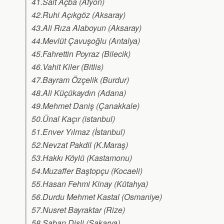
41.Sait Açba (Afyon)
42.Ruhi Açıkgöz (Aksaray)
43.Ali Rıza Alaboyun (Aksaray)
44.Mevlüt Çavuşoğlu (Antalya)
45.Fahrettin Poyraz (Bilecik)
46.Vahit Kiler (Bitlis)
47.Bayram Özçelik (Burdur)
48.Ali Küçükaydın (Adana)
49.Mehmet Daniş (Çanakkale)
50.Ünal Kaçır (istanbul)
51.Enver Yılmaz (İstanbul)
52.Nevzat Pakdil (K.Maraş)
53.Hakkı Köylü (Kastamonu)
54.Muzaffer Baştopçu (Kocaeli)
55.Hasan Fehmi Kinay (Kütahya)
56.Durdu Mehmet Kastal (Osmaniye)
57.Nusret Bayraktar (Rize)
58.Şaban Dişli (Sakarya)