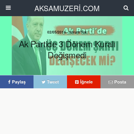
AKSAMUZERİ.COM
02/05/2014 • Yorum Yok
Ak Partide 3 Dönem Kuralı
Değişmedi
Paylaş
Tweet
İğnele
Posta