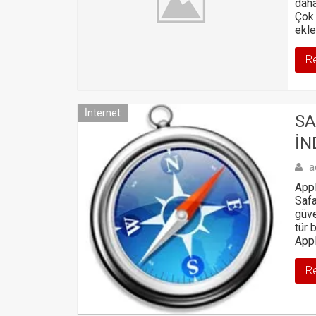
daha
Çok 
ekle
R
İnternet
SA
IN
a
Appl
Safa
güve
tür 
Appl
R