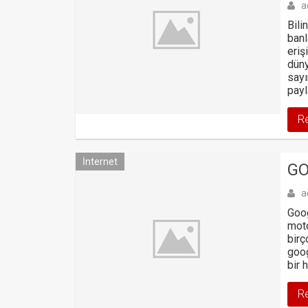
a
Bili
banl
eriş
düny
sayı
pay
R
İnternet
GO
a
Goog
moto
birç
goog
bir 
R