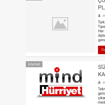
ÇO
P
a
Türk
Tipe
Her 
diji
genç
R
İnternet
SI
KA
a
Tekn
gel
çıka
medy