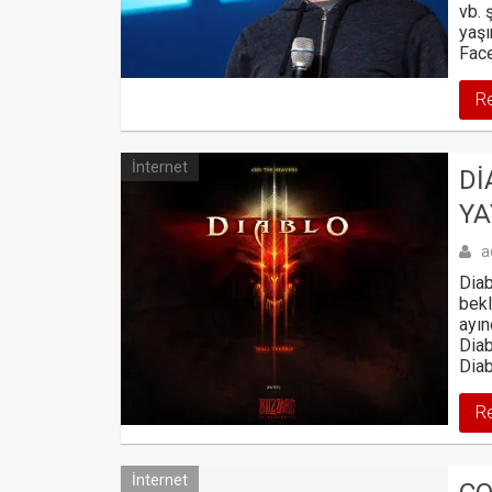
vb. 
yaşı
Fac
R
İnternet
DI
YA
a
Diab
bekl
ayın
Diab
Diab
R
İnternet