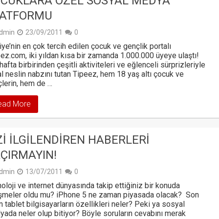
CUKLARA ÖZEL SOSYAL MEDYA
LATFORMU
dmin
23/09/2011
0
iye’nin en çok tercih edilen çocuk ve gençlik portalı
ez.com, iki yıldan kısa bir zamanda 1.000.000 üyeye ulaştı!
hafta birbirinden çeşitli aktiviteleri ve eğlenceli sürprizleriyle
tal neslin nabzını tutan Tipeez, hem 18 yaş altı çocuk ve
lerin, hem de …
ead More
ZI ILGILENDIREN HABERLERI
ÇIRMAYIN!
dmin
13/07/2011
0
oloji ve internet dünyasında takip ettiğiniz bir konuda
işmeler oldu mu? iPhone 5 ne zaman piyasada olacak? Son
n tablet bilgisayarların özellikleri neler? Peki ya sosyal
ada neler olup bitiyor? Böyle soruların cevabını merak