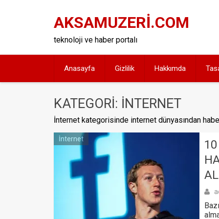
Skip
to
AKSAMUZERİ.COM
content
teknoloji ve haber portalı
Anasayfa
Gizlilik
Hakkımda
Tas
KATEGORI: İNTERNET
İnternet kategorisinde internet dünyasından haber
İnternet
10
HA
AL
a
Bazı
alma