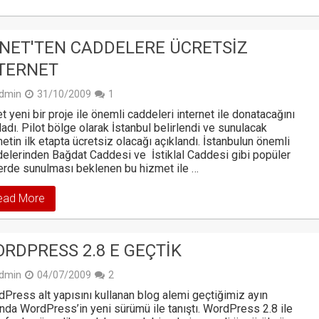
NET'TEN CADDELERE ÜCRETSIZ
TERNET
dmin
31/10/2009
1
t yeni bir proje ile önemli caddeleri internet ile donatacağını
ladı. Pilot bölge olarak İstanbul belirlendi ve sunulacak
etin ilk etapta ücretsiz olacağı açıklandı. İstanbulun önemli
elerinden Bağdat Caddesi ve İstiklal Caddesi gibi popüler
erde sunulması beklenen bu hizmet ile …
ead More
RDPRESS 2.8 E GEÇTIK
dmin
04/07/2009
2
Press alt yapısını kullanan blog alemi geçtiğimiz ayın
nda WordPress’in yeni sürümü ile tanıştı. WordPress 2.8 ile