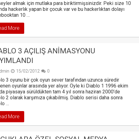
şeyler almak için mutlaka para biriktirmişsinizdir. Peki size 10
nda hackerlık yapan bir çocuk var ve bu hackerlıktan dolayı
ebooktan 10 …
ead More
ABLO 3 AÇILIŞ ANIMASYONU
YIMLANDI
dmin
15/02/2012
0
lo 3 oyunu bir çok oyun sever tarafından uzunca süredir
enen oyunlar arasında yer alıyor. Öyle ki Diablo 1 1996 ekim
da piyasaya sürüldükten tam 4 yıl sonra haziran 2000’de
lo 2 olarak karşımıza çıkabilmiş. Diablo serisi daha sonra
lo …
ead More