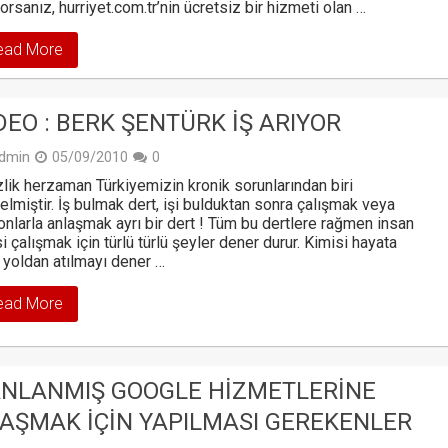
orsanız, hurriyet.com.tr’nin ücretsiz bir hizmeti olan …
ead More
DEO : BERK ŞENTÜRK İŞ ARIYOR
dmin
05/09/2010
0
zlik herzaman Türkiyemizin kronik sorunlarından biri
elmiştir. İş bulmak dert, işi bulduktan sonra çalışmak veya
onlarla anlaşmak ayrı bir dert ! Tüm bu dertlere rağmen insan
si çalışmak için türlü türlü şeyler dener durur. Kimisi hayata
 yoldan atılmayı dener …
ead More
NLANMIŞ GOOGLE HIZMETLERINE
AŞMAK İÇIN YAPILMASI GEREKENLER