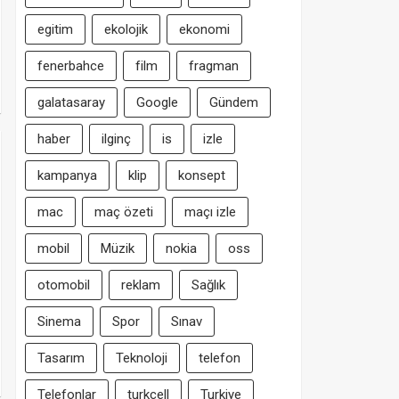
egitim
ekolojik
ekonomi
fenerbahce
film
fragman
galatasaray
Google
Gündem
haber
ilginç
is
izle
kampanya
klip
konsept
mac
maç özeti
maçı izle
mobil
Müzik
nokia
oss
otomobil
reklam
Sağlık
Sinema
Spor
Sınav
Tasarım
Teknoloji
telefon
Telefonlar
turkcell
Turkiye