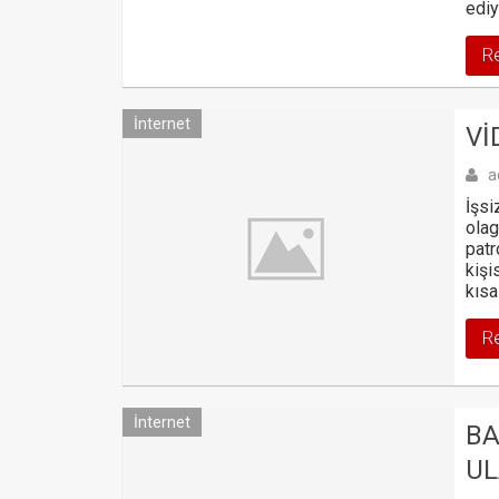
ediy
R
İnternet
VI
a
İşsi
olag
patr
kişi
kısa
R
İnternet
BA
UL