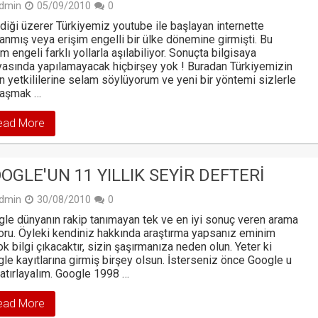
dmin
05/09/2010
0
ndiği üzerer Türkiyemiz youtube ile başlayan internette
anmış veya erişim engelli bir ülke dönemine girmişti. Bu
im engeli farklı yollarla aşılabiliyor. Sonuçta bilgisaya
asında yapılamayacak hiçbirşey yok ! Buradan Türkiyemizin
n yetkililerine selam söylüyorum ve yeni bir yöntemi sizlerle
laşmak …
ead More
OGLE'UN 11 YILLIK SEYIR DEFTERI
dmin
30/08/2010
0
le dünyanın rakip tanımayan tek ve en iyi sonuç veren arama
ru. Öyleki kendiniz hakkında araştırma yapsanız eminim
ok bilgi çıkacaktır, sizin şaşırmanıza neden olun. Yeter ki
le kayıtlarına girmiş birşey olsun. İsterseniz önce Google u
hatırlayalım. Google 1998 …
ead More