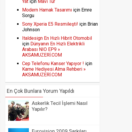
Yat
için
Mavi Tur
Modern Hamak Tasarımı
için
Emre
Sorgu
Sony Xperia E5 Resmileşti!
için
Brian
Johnson
Italdesign En Hızlı Hibrit Otomobil
için
Dünyanın En Hızlı Elektrikli
Arabası NIO EP9 »
AKSAMUZERİ.COM
Cep Telefonu Kanser Yapıyor !
için
Karne Hediyesi Alma Rehberi »
AKSAMUZERİ.COM
En Çok Bunlara Yorum Yapıldı
Askerlik Tecil İşlemi Nasıl
Yapılır?
Eurovision 2009 Şarkıları