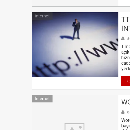
İnternet
TT
İN
a
TTne
açık
hizm
cadd
yerl
R
İnternet
WO
a
Word
başı