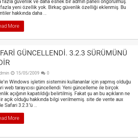
 fazla güvenlik ve daha esnek bir admin paneli öngörülmüş.
fazla yeni özellik yok. Birkaç güvenlik özelliği eklenmiş. Bu
ntiler hakkında daha …
ead More
FARI GÜNCELLENDI. 3.2.3 SÜRÜMÜNÜ
DIR
dmin
15/05/2009
0
e'ın Windows işletim sistemini kullananlar için yapmış olduğu
ri web tarayıcısı güncellendi. Yeni güncelleme ile birçok
nlik açığının kapatıldığı belirtilmiş. Fakat şu an bu açıkların ne
bir açık olduğu hakkında bilgi verilmemiş. site de vente aux
e Safari 3.2.3.'ü …
ead More