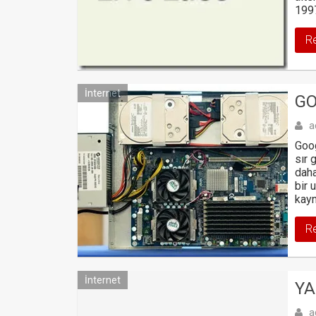
199
R
İnternet
GO
a
Goog
sır 
daha
bir 
kayn
R
İnternet
YA
a