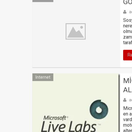
GO
a
Sosy
nere
olma
zama
tara
R
İnternet
MI
AL
a
Micr
en a
vard
moto
alte