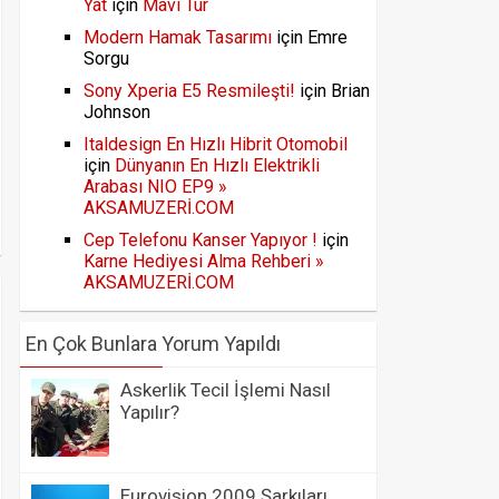
Yat
için
Mavi Tur
Modern Hamak Tasarımı
için
Emre
Sorgu
Sony Xperia E5 Resmileşti!
için
Brian
Johnson
Italdesign En Hızlı Hibrit Otomobil
için
Dünyanın En Hızlı Elektrikli
Arabası NIO EP9 »
AKSAMUZERİ.COM
Cep Telefonu Kanser Yapıyor !
için
Karne Hediyesi Alma Rehberi »
AKSAMUZERİ.COM
En Çok Bunlara Yorum Yapıldı
Askerlik Tecil İşlemi Nasıl
Yapılır?
Eurovision 2009 Şarkıları