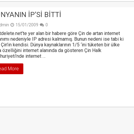
NYANIN İP’SI BITTI
dmin
15/01/2009
0
tdelete.net’te yer alan bir habere göre Çin de artan internet
anımı nedeniyle IP adresi kalmamış. Bunun nedeni ise tabi ki
 Çin’in kendisi. Dünya kaynaklarının 1/5 ‘ini tüketen bir ülke
 özelliğini internet alanında da gösteren Çin Halk
uriyeti’nde internet …
ead More