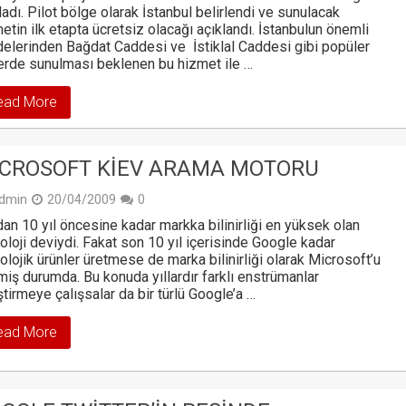
ladı. Pilot bölge olarak İstanbul belirlendi ve sunulacak
etin ilk etapta ücretsiz olacağı açıklandı. İstanbulun önemli
elerinden Bağdat Caddesi ve İstiklal Caddesi gibi popüler
erde sunulması beklenen bu hizmet ile …
ead More
CROSOFT KIEV ARAMA MOTORU
dmin
20/04/2009
0
an 10 yıl öncesine kadar markka bilinirliği en yüksek olan
oloji deviydi. Fakat son 10 yıl içerisinde Google kadar
olojik ürünler üretmese de marka bilinirliği olarak Microsoft’u
iş durumda. Bu konuda yıllardır farklı enstrümanlar
ştirmeye çalışsalar da bir türlü Google’a …
ead More