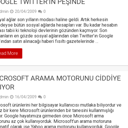
OGLE TWITTER’IN PEŞINDE
dmin
20/04/2009
0
al ağlar son yılların modası haline geldi. Artık herkesin
deyse bütün sosyal ağlarda hesapları var. Bu kadar hesabın
sı tabii ki teknoloji devlerinin gözünden kaçmıyor. Son
nların en gözde sosyal ağlarından olan Twitter’ın Google
fından satın alınacağı haberi fısıltı gazetelerinde …
ead More
CROSOFT ARAMA MOTORUNU CIDDIYE
IYOR
dmin
16/04/2009
0
osoft ürünlerini her bilgisayar kullanıcısı mutlaka biliyordur ve
z bir kere Microsoft ürünlerinden bir tanesini kullanmışlığı
ır. Google hayatımıza girmeden önce Microsoft arma
runu az çok kullanıyorduk. Microsoft’un arama motoruna
rnatif olarak ise Yahoo arama motorunu kullanıyorduk. Google