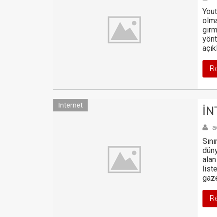
Yout
olma
girm
yönt
açık
R
İnternet
İN
a
Sını
düny
alan
list
gaze
R