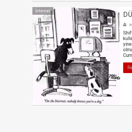
İnternet
DÜ
a
Shif
kull
yine
olma
Cumh
R