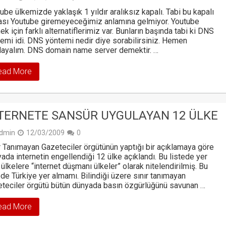
ube ülkemizde yaklaşık 1 yıldır aralıksız kapalı. Tabi bu kapalı
sı Youtube giremeyeceğimiz anlamına gelmiyor. Youtube
ek için farklı alternatiflerimiz var. Bunların başında tabi ki DNS
emi idi. DNS yöntemi nedir diye sorabilirsiniz. Hemen
layalım. DNS domain name server demektir. …
ead More
TERNETE SANSÜR UYGULAYAN 12 ÜLKE
dmin
12/03/2009
0
r Tanımayan Gazeteciler örgütünün yaptığı bir açıklamaya göre
ada internetin engellendiği 12 ülke açıklandı. Bu listede yer
 ülkelere “internet düşmanı ülkeler” olarak nitelendirilmiş. Bu
ede Türkiye yer almamı. Bilindiği üzere sınır tanımayan
teciler örgütü bütün dünyada basın özgürlüğünü savunan …
ead More