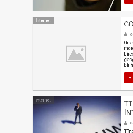
İnternet
GO
a
Goog
moto
birç
goog
bir 
R
İnternet
TT
İN
a
TTne