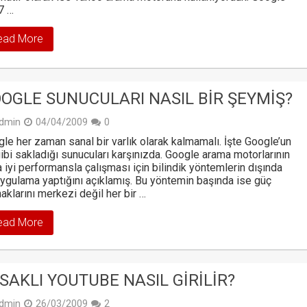
7 …
ead More
OGLE SUNUCULARI NASIL BIR ŞEYMIŞ?
dmin
04/04/2009
0
le her zaman sanal bir varlık olarak kalmamalı. İşte Google’un
gibi sakladığı sunucuları karşınızda. Google arama motorlarının
 iyi performansla çalışması için bilindik yöntemlerin dışında
uygulama yaptığını açıklamış. Bu yöntemin başında ise güç
aklarını merkezi değil her bir …
ead More
SAKLI YOUTUBE NASIL GIRILIR?
dmin
26/03/2009
2