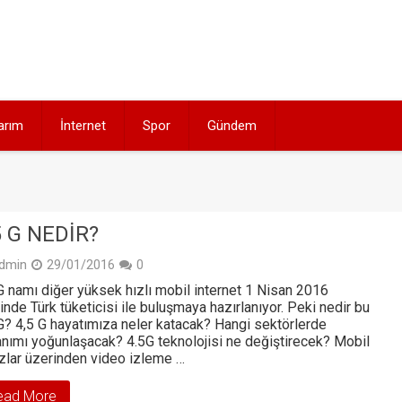
arım
İnternet
Spor
Gündem
5 G NEDIR?
dmin
29/01/2016
0
G namı diğer yüksek hızlı mobil internet 1 Nisan 2016
hinde Türk tüketicisi ile buluşmaya hazırlanıyor. Peki nedir bu
G? 4,5 G hayatımıza neler katacak? Hangi sektörlerde
anımı yoğunlaşacak? 4.5G teknolojisi ne değiştirecek? Mobil
zlar üzerinden video izleme …
ead More