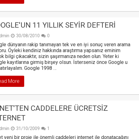
OGLE'UN 11 YILLIK SEYIR DEFTERI
dmin
30/08/2010
0
le dünyanın rakip tanımayan tek ve en iyi sonuç veren arama
ru. Öyleki kendiniz hakkında araştırma yapsanız eminim
ok bilgi çıkacaktır, sizin şaşırmanıza neden olun. Yeter ki
le kayıtlarına girmiş birşey olsun. İsterseniz önce Google u
hatırlayalım. Google 1998 …
ead More
NET'TEN CADDELERE ÜCRETSIZ
TERNET
dmin
31/10/2009
1
t yeni bir proje ile önemli caddeleri internet ile donatacağını