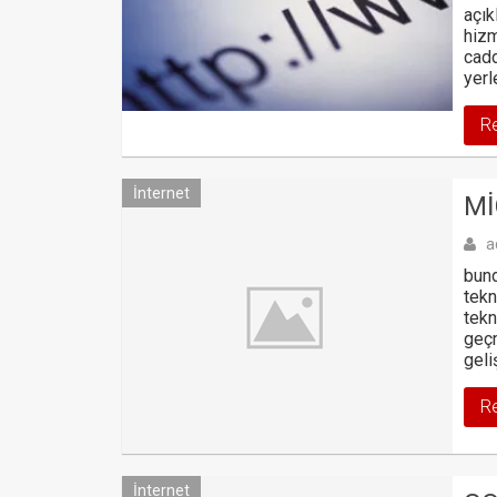
açık
hizm
cadd
yerl
R
İnternet
MI
a
bund
tekn
tekn
geçm
geli
R
İnternet