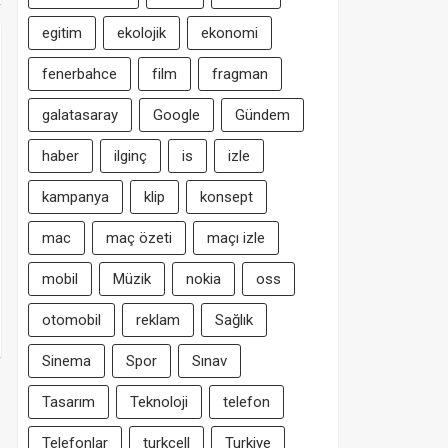
egitim
ekolojik
ekonomi
fenerbahce
film
fragman
galatasaray
Google
Gündem
haber
ilginç
is
izle
kampanya
klip
konsept
mac
maç özeti
maçı izle
mobil
Müzik
nokia
oss
otomobil
reklam
Sağlık
Sinema
Spor
Sınav
Tasarım
Teknoloji
telefon
Telefonlar
turkcell
Turkiye