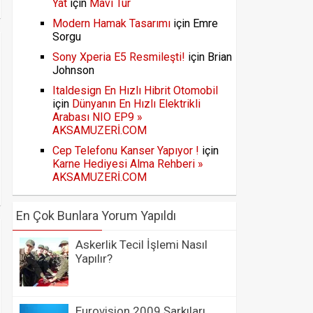
Yat
için
Mavi Tur
Modern Hamak Tasarımı
için
Emre
Sorgu
Sony Xperia E5 Resmileşti!
için
Brian
Johnson
Italdesign En Hızlı Hibrit Otomobil
için
Dünyanın En Hızlı Elektrikli
Arabası NIO EP9 »
AKSAMUZERİ.COM
Cep Telefonu Kanser Yapıyor !
için
Karne Hediyesi Alma Rehberi »
AKSAMUZERİ.COM
En Çok Bunlara Yorum Yapıldı
Askerlik Tecil İşlemi Nasıl
Yapılır?
Eurovision 2009 Şarkıları