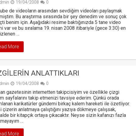
dmin
19/04/2008
0
ube de videoların arasından sevdiğim videoları paylaşmak
miştim. Bu araştırma sırasında bir şey denedim ve sonuç çok
nçti benim için. Aşağıdaki resime baktığınızda 5 tane video
i var ve bu sıralama 19. nisan 2008 itibariyle (gece 3:30) en
izlenen …
ead More
ZGILERIN ANLATTIKLARI
dmin
19/04/2008
0
n gazetesinin internetten takipcisiyim ve özellikle çizgi
m sayfalarını takip etmenizi tavsiye ederim. Çünkü orada
nlanan karikatürler gündemi birkaç kalem hareketi ile özetliyor.
i çizerin anlatmaya çalıştığını yazıya dökmeye çalışsak,
alde bir kitapçık ortaya çıkacaktır. Neyse sizin kafanızı fazla
ıtmayayım …
ead More