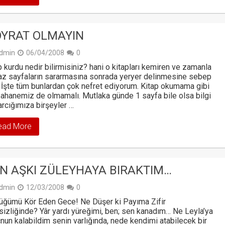
YRAT OLMAYIN
dmin
06/04/2008
0
p kurdu nedir bilirmisiniz? hani o kitapları kemiren ve zamanla
z sayfaların sararmasına sonrada yeryer delinmesine sebep
. İşte tüm bunlardan çok nefret ediyorum. Kitap okumama gibi
bahanemiz de olmamalı. Mutlaka günde 1 sayfa bile olsa bilgi
rcığımıza birşeyler …
ead More
N AŞKI ZÜLEYHAYA BIRAKTIM…
dmin
12/03/2008
0
üğümü Kör Eden Gece! Ne Düşer ki Payıma Zifir
izliğinde? Yâr yardı yüreğimi, ben; sen kanadım… Ne Leyla’ya
un kalabildim senin varlığında, nede kendimi atabilecek bir