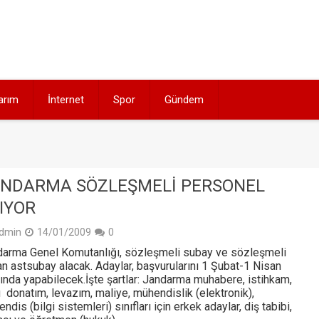
arım
İnternet
Spor
Gündem
NDARMA SÖZLEŞMELI PERSONEL
IYOR
dmin
14/01/2009
0
arma Genel Komutanlığı, sözleşmeli subay ve sözleşmeli
n astsubay alacak. Adaylar, başvurularını 1 Şubat-1 Nisan
ında yapabilecek.İşte şartlar: Jandarma muhabere, istihkam,
 donatım, levazım, maliye, mühendislik (elektronik),
ndis (bilgi sistemleri) sınıfları için erkek adaylar, diş tabibi,