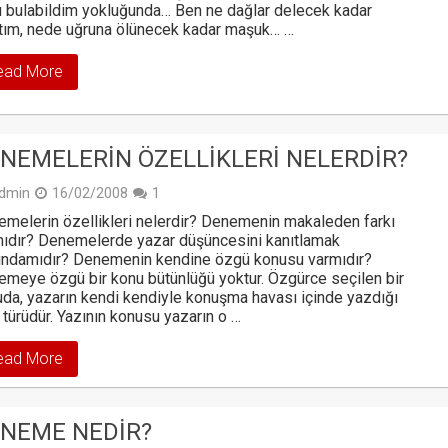
 bulabildim yokluğunda… Ben ne dağlar delecek kadar
tım, nede uğruna ölünecek kadar maşuk… …
ead More
NEMELERIN ÖZELLIKLERI NELERDIR?
dmin
16/02/2008
1
melerin özellikleri nelerdir? Denemenin makaleden farkı
ıdır? Denemelerde yazar düşüncesini kanıtlamak
undamıdır? Denemenin kendine özgü konusu varmıdır?
meye özgü bir konu bütünlüğü yoktur. Özgürce seçilen bir
da, yazarın kendi kendiyle konuşma havası içinde yazdığı
 türüdür. Yazının konusu yazarın o …
ead More
NEME NEDIR?