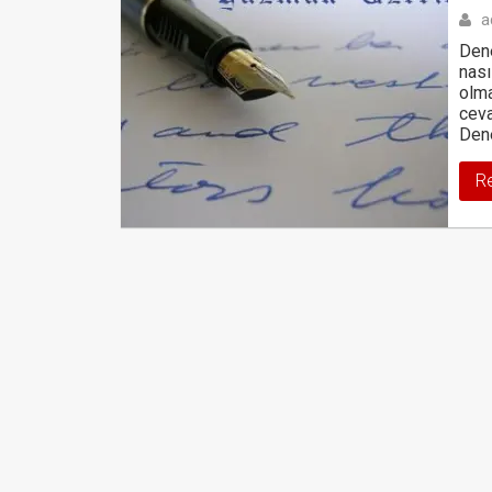
a
Dene
nası
olma
ceva
Dene
R