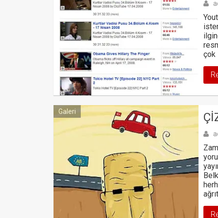
a
Yout
iste
ilgi
resm
çok 
R
Galeri
ÇI
a
Zama
yoru
yayı
Belk
herh
ağr
R