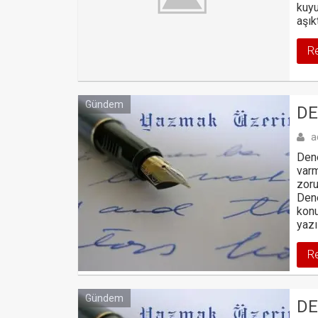
kuyu
aşık
R
Gündem
DE
a
Dene
varm
zor
Dene
konu
yazı
R
Gündem
DE