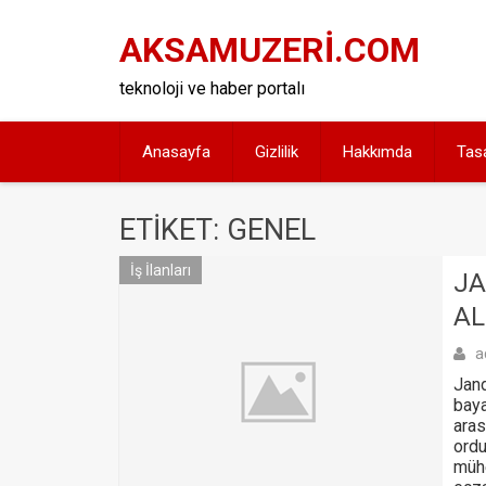
Skip
to
AKSAMUZERİ.COM
content
teknoloji ve haber portalı
Anasayfa
Gizlilik
Hakkımda
Tas
ETIKET: GENEL
İş İlanları
JA
AL
a
Jand
baya
aras
ordu
mühe