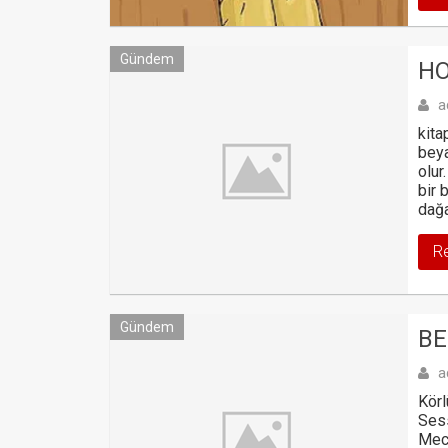
Gündem
HO
a
kita
beya
olur
bir 
dağa
R
Gündem
BE
a
Körl
Sess
Mecn