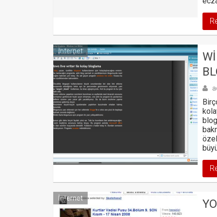
ecza
R
İnternet
WI
B
a
Birç
kola
blog
bakm
özel
büyü
R
İnternet
YO