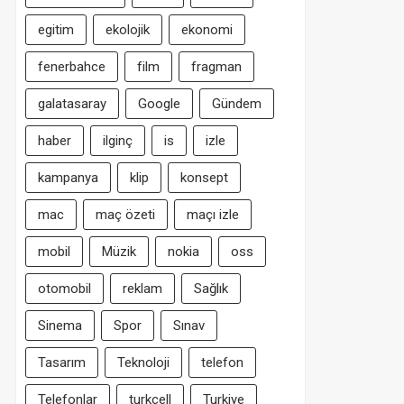
egitim
ekolojik
ekonomi
fenerbahce
film
fragman
galatasaray
Google
Gündem
haber
ilginç
is
izle
kampanya
klip
konsept
mac
maç özeti
maçı izle
mobil
Müzik
nokia
oss
otomobil
reklam
Sağlık
Sinema
Spor
Sınav
Tasarım
Teknoloji
telefon
Telefonlar
turkcell
Turkiye