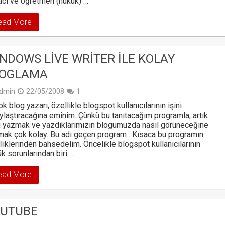
cı ve öğretmen (hukuk) …
ead More
NDOWS LIVE WRITER ILE KOLAY
LOGLAMA
dmin
22/05/2008
1
ok blog yazarı, özellikle blogspot kullanıcılarının işini
ylaştıracağına eminim. Çünkü bu tanıtacağım programla, artık
 yazmak ve yazdıklarımızın blogumuzda nasıl görüneceğine
ak çok kolay. Bu adı geçen program . Kısaca bu programın
liklerinden bahsedelim. Öncelikle blogspot kullanıcılarının
k sorunlarından biri …
ead More
UTUBE