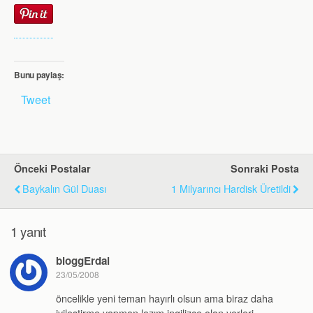
Bunu paylaş:
Tweet
Önceki Postalar
Sonraki Posta
Baykalın Gül Duası
1 Milyarıncı Hardisk Üretildi
1 yanıt
bloggErdal
23/05/2008
öncelikle yeni teman hayırlı olsun ama biraz daha
iyileştirme yapman lazım ingilizce olan yerleri