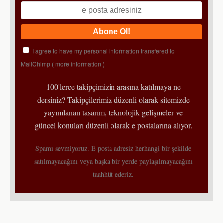
I agree to have my personal information transfered to
MailChimp (
more information
)
100'lerce takipçimizin arasına katılmaya ne
dersiniz? Takipçilerimiz düzenli olarak sitemizde
yayımlanan tasarım, teknolojik gelişmeler ve
güncel konuları düzenli olarak e postalarına alıyor.
Spamı sevmiyoruz. E posta adresiz herhangi bir şekilde
satılmayacağını veya başka bir yerde paylaşılmayacağını
taahhüt ederiz.