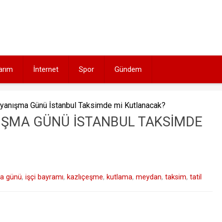
arım
İnternet
Spor
Gündem
yanışma Günü İstanbul Taksimde mi Kutlanacak?
IŞMA GÜNÜ İSTANBUL TAKSIMDE
a günü
,
işçi bayramı
,
kazlıçeşme
,
kutlama
,
meydan
,
taksim
,
tatil