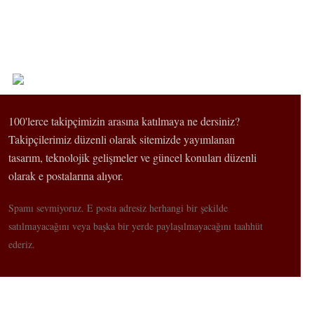
100'lerce takipçimizin arasına katılmaya ne dersiniz?
Takipçilerimiz düzenli olarak sitemizde yayımlanan
tasarım, teknolojik gelişmeler ve güncel konuları düzenli
olarak e postalarına alıyor.
Spamı sevmiyoruz. E posta adresiz herhangi bir şekilde
satılmayacağını veya başka bir yerde paylaşılmayacağını taahhüt
ederiz.