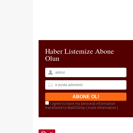
Haber Listemize Abone
Olun
I agree to have my personal information
transfered to MailChimp (
more information
)