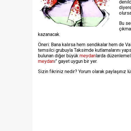
denil
diyer
olursa
Bu se
çıkma
kazanacak.
Öneri: Bana kalırsa hem sendikalar hem de Vali
temsilci grubuyla Taksimde kutlamalarını yap
bulunan diğer büyük
meydan
larda düzenlemel
meydan
ı” gayet uygun bir yer.
Sizin fikriniz nedir? Yorum olarak paylaşınız lü