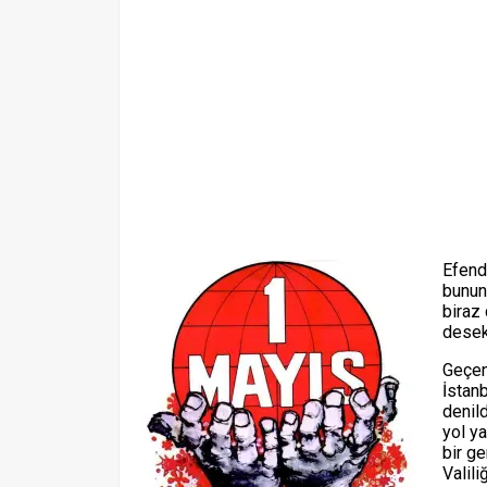
Efend
bunun
biraz 
desek
Geçen
İstan
denild
yol y
bir ge
Valil