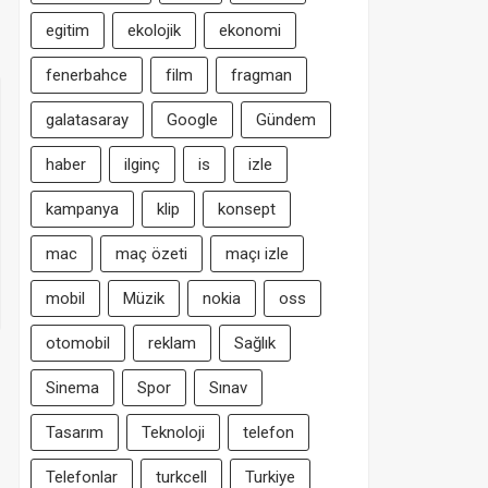
egitim
ekolojik
ekonomi
fenerbahce
film
fragman
galatasaray
Google
Gündem
haber
ilginç
is
izle
kampanya
klip
konsept
mac
maç özeti
maçı izle
mobil
Müzik
nokia
oss
otomobil
reklam
Sağlık
Sinema
Spor
Sınav
Tasarım
Teknoloji
telefon
Telefonlar
turkcell
Turkiye