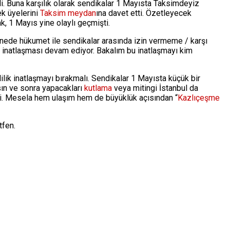
di. Buna karşılık olarak sendikalar 1 Mayısta Taksimdeyiz
ek üyelerini
Taksim
meydan
ına davet etti. Özetleyecek
k, 1 Mayıs yine olaylı geçmişti.
nede hükumet ile sendikalar arasında izin vermeme / karşı
 inatlaşması devam ediyor. Bakalım bu inatlaşmayı kim
lik inatlaşmayı bırakmalı. Sendikalar 1 Mayısta küçük bir
sın ve sonra yapacakları
kutlama
veya mitingi İstanbul da
i. Mesela hem ulaşım hem de büyüklük açısından “
Kazlıçeşme
tfen.