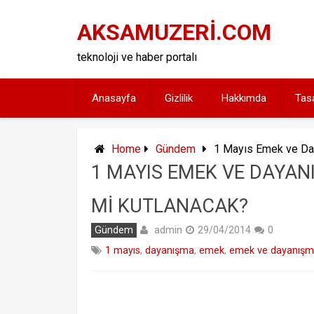
Skip
to
AKSAMUZERİ.COM
content
teknoloji ve haber portalı
Anasayfa
Gizlilik
Hakkımda
Tas
Home
Gündem
1 Mayıs Emek ve Da
1 MAYIS EMEK VE DAYAN
MI KUTLANACAK?
admin
Gündem
29/04/2014
0
1 mayıs
,
dayanışma
,
emek
,
emek ve dayanışm