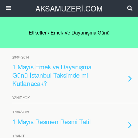
AKSAMUZERİ.COM
Etiketler › Emek Ve Dayanışma Günü
29/04/2014
1 Mayıs Emek ve Dayanışma
Günü İstanbul Taksimde mi
Kutlanacak?
YANIT YOK
17/04/2009
1 Mayıs Resmen Resmi Tatil
1 YANIT