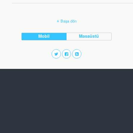
Başa dön
Mobil
Masaüstü