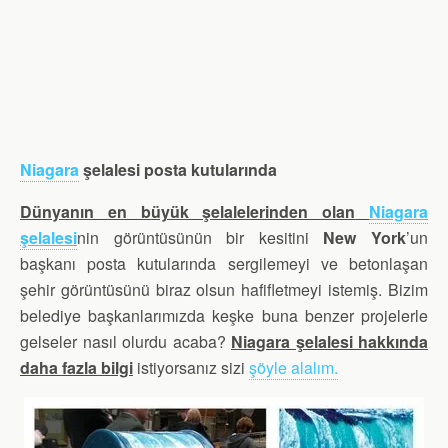
Niagara
şelalesi posta kutularında
Dünyanın en büyük şelalelerinden olan
Niagara
şelalesi
nin görüntüsünün bir kesitini
New York
’un
başkanı posta kutularında sergilemeyi ve betonlaşan
şehir görüntüsünü biraz olsun hafifletmeyi istemiş. Bizim
belediye başkanlarımızda keşke buna benzer projelerle
gelseler nasıl olurdu acaba?
Niagara şelalesi hakkında
daha fazla bilgi
istiyorsanız sizi
şöyle alalım.