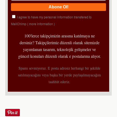
I agree to have my personal information transfered to
MailChimp (
more information
)
100'lerce takipçimizin arasına katılmaya ne
dersiniz? Takipçilerimiz düzenli olarak sitemizde
yayımlanan tasarım, teknolojik gelişmeler ve
güncel konuları düzenli olarak e postalarına alıyor.
Spamı sevmiyoruz. E posta adresiz herhangi bir şekilde
satılmayacağını veya başka bir yerde paylaşılmayacağını
taahhüt ederiz.