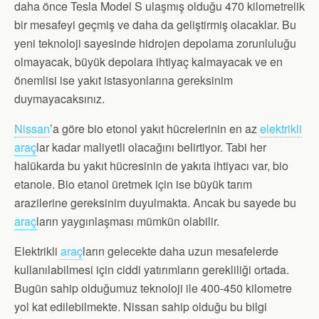
daha önce Tesla Model S ulaşmış olduğu 470 kilometrelik
bir mesafeyi geçmiş ve daha da geliştirmiş olacaklar. Bu
yeni teknoloji sayesinde hidrojen depolama zorunluluğu
olmayacak, büyük depolara ihtiyaç kalmayacak ve en
önemlisi ise yakıt istasyonlarına gereksinim
duymayacaksınız.
Nissan
’a göre bio etonol yakıt hücrelerinin en az
elektrikli
araç
lar kadar maliyetli olacağını belirtiyor. Tabi her
halükarda bu yakıt hücresinin de yakıta ihtiyacı var, bio
etanole. Bio etanol üretmek için ise büyük tarım
arazilerine gereksinim duyulmakta. Ancak bu sayede bu
araç
ların yaygınlaşması mümkün olabilir.
Elektrikli
araç
ların gelecekte daha uzun mesafelerde
kullanılabilmesi için ciddi yatırımların gerekliliği ortada.
Bugün sahip olduğumuz teknoloji ile 400-450 kilometre
yol kat edilebilmekte. Nissan sahip olduğu bu bilgi