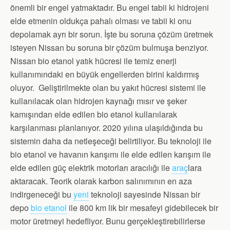
önemli bir engel yatmaktadır. Bu engel tabii ki hidrojeni
elde etmenin oldukça pahalı olması ve tabii ki onu
depolamak ayrı bir sorun. İşte bu soruna çözüm üretmek
isteyen Nissan bu soruna bir çözüm bulmuşa benziyor.
Nissan bio etanol yatık hücresi ile temiz enerji
kullanımındaki en büyük engellerden birini kaldırmış
oluyor. Geliştirilmekte olan bu yakıt hücresi sistemi ile
kullanılacak olan hidrojen kaynağı mısır ve şeker
kamışından elde edilen bio etanol kullanılarak
karşılanması planlanıyor. 2020 yılına ulaşıldığında bu
sistemin daha da netleşeceği belirtiliyor. Bu teknoloji ile
bio etanol ve havanın karışımı ile elde edilen karışım ile
elde edilen güç elektrik motorları aracılığı ile
araç
lara
aktaracak. Teorik olarak karbon salınımının en aza
indirgeneceği bu
yeni
teknoloji sayesinde Nissan bir
depo
bio etanol
ile 800 km lik bir mesafeyi gidebilecek bir
motor üretmeyi hedefliyor. Bunu gerçekleştirebilirlerse