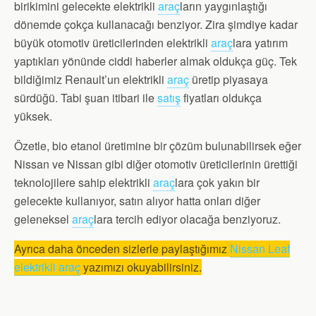
birikimini gelecekte elektrikli
araç
ların yaygınlaştığı
dönemde çokça kullanacağı benziyor. Zira şimdiye kadar
büyük otomotiv üreticilerinden elektrikli
araç
lara yatırım
yaptıkları yönünde ciddi haberler almak oldukça güç. Tek
bildiğimiz Renault’un elektrikli
araç
üretip piyasaya
sürdüğü. Tabi şuan itibari ile
satış
fiyatları oldukça
yüksek.
Özetle, bio etanol üretimine bir çözüm bulunabilirsek eğer
Nissan ve Nissan gibi diğer otomotiv üreticilerinin ürettiği
teknolojilere sahip elektrikli
araç
lara çok yakın bir
gelecekte kullanıyor, satın alıyor hatta onları diğer
geleneksel
araç
lara tercih ediyor olacağa benziyoruz.
Ayrıca daha önceden sizlerle paylaştığımız
Nissan Leaf
elektrikli araç
yazımızı okuyabilirsiniz.