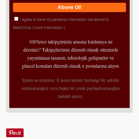
I agree to have my personal information transfered to
MailChimp (
more information
)
100'lerce takipçimizin arasına katılmaya ne
dersiniz? Takipçilerimiz düzenli olarak sitemizde
yayımlanan tasarım, teknolojik gelişmeler ve
güncel konuları düzenli olarak e postalarına alıyor.
Spamı sevmiyoruz. E posta adresiz herhangi bir şekilde
satılmayacağını veya başka bir yerde paylaşılmayacağını
taahhüt ederiz.