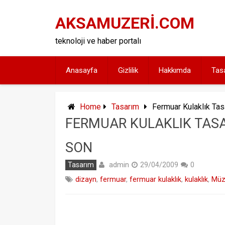
Skip
to
AKSAMUZERİ.COM
content
teknoloji ve haber portalı
Anasayfa
Gizlilik
Hakkımda
Tas
Home
Tasarım
Fermuar Kulaklık Tas
FERMUAR KULAKLIK TASA
SON
admin
Tasarım
29/04/2009
0
dizayn
,
fermuar
,
fermuar kulaklık
,
kulaklık
,
Müz