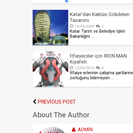
Katar’dan Kaktüs Gökdelen
Tasarımı
19/03/2009
2
Katar Tarım ve Belediye İşleri
Bakanlığını …
İtfaiyeciler için IRON MAN
Kıyafeti
13/05/2016
0
İtfaiye erlerinin çalışma şartlarını
zorluğunu bilemeyen …
PREVIOUS POST
About The Author
ADMIN