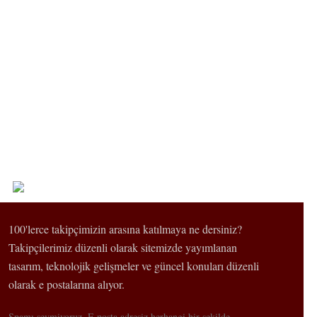
100'lerce takipçimizin arasına katılmaya ne dersiniz?
Takipçilerimiz düzenli olarak sitemizde yayımlanan
tasarım, teknolojik gelişmeler ve güncel konuları düzenli
olarak e postalarına alıyor.
Spamı sevmiyoruz. E posta adresiz herhangi bir şekilde