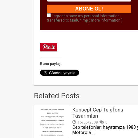
I agree to have my personal information
transfered to MailChimp (
more information
)
Bunu paylaş:
Related Posts
Konsept Cep Telefonu
Tasarımları
15/05/2009
0
Cep telefonları hayatımıza 1983 y
Motorola …