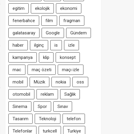
egitim
ekolojik
ekonomi
fenerbahce
film
fragman
galatasaray
Google
Gündem
haber
ilginç
is
izle
kampanya
klip
konsept
mac
maç özeti
maçı izle
mobil
Müzik
nokia
oss
otomobil
reklam
Sağlık
Sinema
Spor
Sınav
Tasarım
Teknoloji
telefon
Telefonlar
turkcell
Turkiye