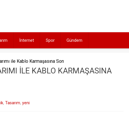
arım
İnternet
Spor
Gündem
arımı ile Kablo Karmaşasına Son
RIMI ILE KABLO KARMAŞASINA
ik
,
Tasarım
,
yeni