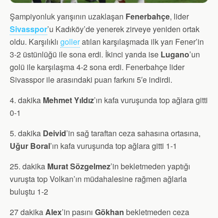
Şampiyonluk yarışının uzaklaşan
Fenerbahçe
, lider
Sivasspor
’u Kadıköy’de yenerek zirveye yeniden ortak
oldu. Karşılıklı
goller
atılan karşılaşmada ilk yarı Fener’in
3-2 üstünlüğü ile sona erdi. İkinci yarıda ise
Lugano
’un
golü ile karşılaşma 4-2 sona erdi. Fenerbahçe lider
Sivasspor ile arasındaki puan farkını 5′e indirdi.
4. dakika
Mehmet Yıldız
’ın kafa vuruşunda top ağlara gitti
0-1
5. dakika
Deivid
’in sağ taraftan ceza sahasına ortasına,
Uğur Boral
’ın kafa vuruşunda top ağlara gitti 1-1
25. dakika
Murat Sözgelmez
’in bekletmeden yaptığı
vuruşta top Volkan’ın müdahalesine rağmen ağlarla
buluştu 1-2
27 dakika
Alex
’in pasını
Gökhan
bekletmeden ceza