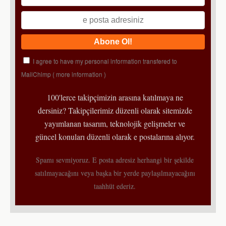
I agree to have my personal information transfered to
MailChimp (
more information
)
100'lerce takipçimizin arasına katılmaya ne
dersiniz? Takipçilerimiz düzenli olarak sitemizde
yayımlanan tasarım, teknolojik gelişmeler ve
güncel konuları düzenli olarak e postalarına alıyor.
Spamı sevmiyoruz. E posta adresiz herhangi bir şekilde
satılmayacağını veya başka bir yerde paylaşılmayacağını
taahhüt ederiz.