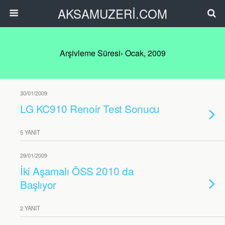
AKSAMUZERİ.COM
Arşivleme Süresi› Ocak, 2009
30/01/2009
LG KC910 Renoir Test Sonucu
5 YANIT
29/01/2009
İki Aşamalı ÖSS 2010 da
Başlıyor
2 YANIT