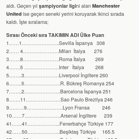
aldı. Geçen yıl
şampiyonlar ligi
ni alan
Manchester
United
ise geçen seneki yerini koruyarak ikinci sırada
kaldı. İşte sıralama;
Sırası Önceki sıra TAKIMIN ADI Ülke Puan
1……1…………………..Sevilla İspanya 308
2…… 4………………….Milan İtalya 276
3…….8………………….Roma İtalya 269
4…….5 …………………Inter İtalya 268
5……..3…………………Liverpool İngiltere 260
6……..5………………….R. Bükreş Romanya 254
7……..2………………….Barcelona İspanya 251
8…….11…………………Sao Paulo Brezilya 246
9………9………………….Lyon Fransa 246
10……7………………….Arsenal İngiltere 239
41……41………………..Fenerbahçe Türkiye 177
42……50………………..Beşiktaş Türkiye 165.5