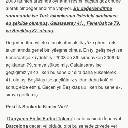
2008 tarihleri arasında oynanan resmi maçları göz önüne
alarak bir değerlendirme yapıyor.
Bu değerlendirme
sonucunda ise Türk takımlarının listedeki sıralaması
şu şekilde oluşmuş, Galatasaray 41. , Fenerbahçe 79.
ve Beşiktaş 87. olmuş.
Değerlendirmeyi ele alacak olursak ilk yüze giren Türk
takımlarında genel bir iyileşme olmuş. En iyi gelişmeyi ise
Fenerbahçe kaydetmiş. ‘2008 de 89. sıradayken 2009 da
açıklanan 79. sıraya yükselmiş. Galatasaray ise
geçtiğimiz yıl 42. iken bu sene bir sıra daha yükselerek
41. olmuş. Beşiktaş ise geçtiğimiz yıldan daha kötü bir
sonuç elde etmiş. Geçen yıl Beşiktaş 82. iken bu sene 87.
sıraya gerilemiş.
Peki İlk Sıralarda Kimler Var?
“
Dünyanın En İyi Futbol Takımı
” sıralamasında İspanyol
Barcelona
geçen yıl olduğu gibi bu senede zirvede yer