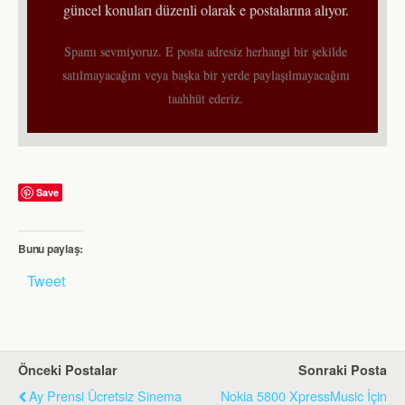
güncel konuları düzenli olarak e postalarına alıyor.
Spamı sevmiyoruz. E posta adresiz herhangi bir şekilde
satılmayacağını veya başka bir yerde paylaşılmayacağını
taahhüt ederiz.
Save
Bunu paylaş:
Tweet
Önceki Postalar
Sonraki Posta
Ay Prensi Ücretsiz Sinema
Nokia 5800 XpressMusic İçin