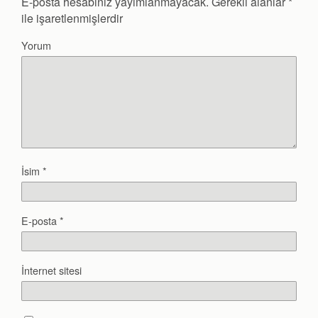
E-posta hesabınız yayımlanmayacak.
Gerekli alanlar
*
ile işaretlenmişlerdir
Yorum
İsim
*
E-posta
*
İnternet sitesi