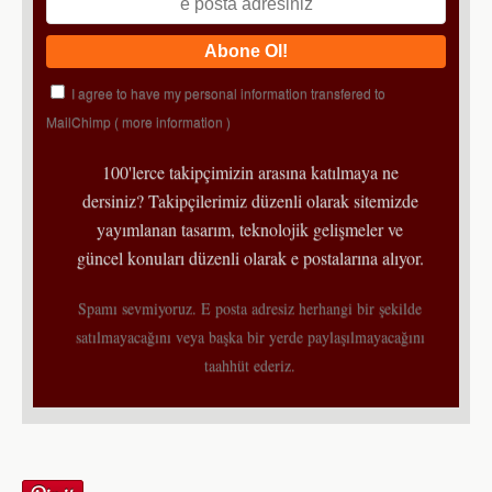
I agree to have my personal information transfered to
MailChimp (
more information
)
100'lerce takipçimizin arasına katılmaya ne
dersiniz? Takipçilerimiz düzenli olarak sitemizde
yayımlanan tasarım, teknolojik gelişmeler ve
güncel konuları düzenli olarak e postalarına alıyor.
Spamı sevmiyoruz. E posta adresiz herhangi bir şekilde
satılmayacağını veya başka bir yerde paylaşılmayacağını
taahhüt ederiz.