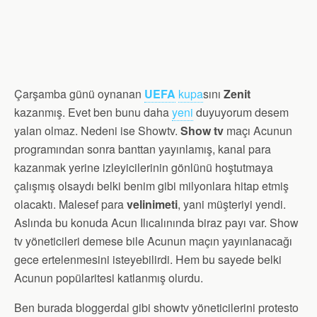
Çarşamba günü oynanan
UEFA
kupa
sını
Zenit
kazanmış. Evet ben bunu daha
yeni
duyuyorum desem
yalan olmaz. Nedeni ise Showtv.
Show tv
maçı Acunun
programından sonra banttan yayınlamış, kanal para
kazanmak yerine izleyicilerinin gönlünü hoştutmaya
çalışmış olsaydı belki benim gibi milyonlara hitap etmiş
olacaktı. Malesef para
velinimeti
, yani müşteriyi yendi.
Aslında bu konuda Acun Ilıcalınında biraz payı var. Show
tv yöneticileri demese bile Acunun maçın yayınlanacağı
gece ertelenmesini isteyebilirdi. Hem bu sayede belki
Acunun popülaritesi katlanmış olurdu.
Ben burada bloggerdal gibi showtv yöneticilerini protesto