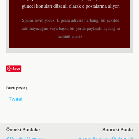
güncel konuları düzenli olarak e postalarına alıyor.
Spamı sevmiyoruz. E posta adresiz herhangi bir şekilde
satılmayacağını veya başka bir yerde paylaşılmayacağını
taahhüt ederiz.
Save
Bunu paylaş:
Tweet
Önceki Postalar
Sonraki Posta
Dayakçı Maymun
Sezen Aksu'nun Üretkenliği