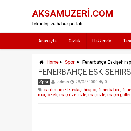
Skip
to
AKSAMUZERİ.COM
content
teknoloji ve haber portalı
Anasayfa
Gizlilik
Hakkımda
Tas
Home
Spor
Fenerbahçe Eskişehirsp
FENERBAHÇE ESKIŞEHIR
admin
Spor
28/03/2009
0
canlı maç izle
,
eskişehirspor
,
fenerbahce
,
fene
maç özeti
,
maç özeti izle
,
maçı izle
,
maçın goller