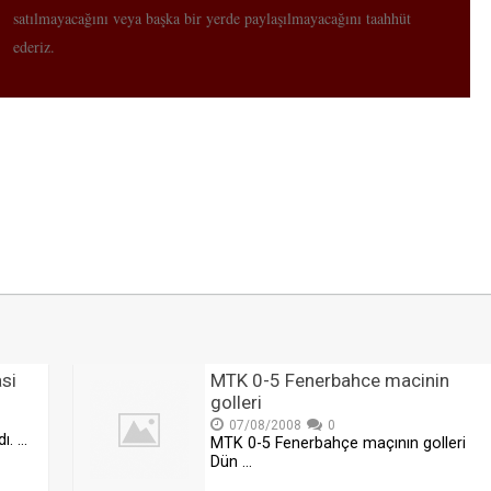
satılmayacağını veya başka bir yerde paylaşılmayacağını taahhüt
ederiz.
si
MTK 0-5 Fenerbahce macinin
golleri
07/08/2008
0
dı. …
MTK 0-5 Fenerbahçe maçının golleri
Dün …