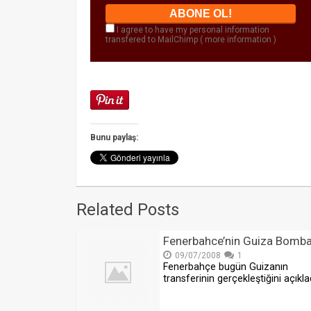
I agree to have my personal information
transfered to MailChimp (
more information
)
Bunu paylaş:
Related Posts
Fenerbahce’nin Guiza Bomba
09/07/2008
1
Fenerbahçe bugün Guizanın
transferinin gerçekleştiğini açıkla