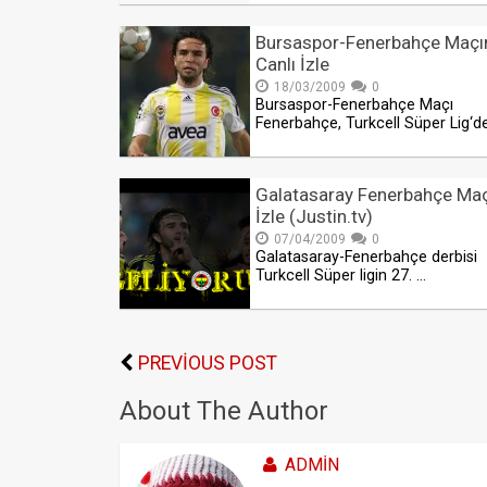
Bursaspor-Fenerbahçe Maçı
Canlı İzle
18/03/2009
0
Bursaspor-Fenerbahçe Maçı
Fenerbahçe, Turkcell Süper Lig‘d
Galatasaray Fenerbahçe Maç
İzle (Justin.tv)
07/04/2009
0
Galatasaray-Fenerbahçe derbisi
Turkcell Süper ligin 27. …
PREVIOUS POST
About The Author
ADMIN