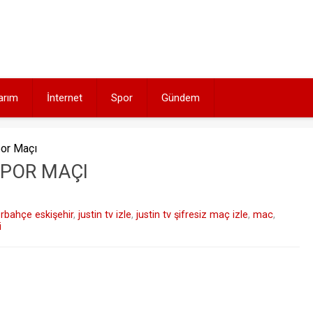
arım
İnternet
Spor
Gündem
or Maçı
SPOR MAÇI
rbahçe eskişehir
,
justin tv izle
,
justin tv şifresiz maç izle
,
mac
,
i