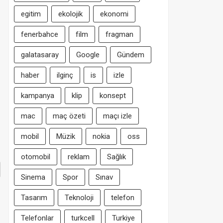
egitim
ekolojik
ekonomi
fenerbahce
film
fragman
galatasaray
Google
Gündem
haber
ilginç
is
izle
kampanya
klip
konsept
mac
maç özeti
maçı izle
mobil
Müzik
nokia
oss
otomobil
reklam
Sağlık
Sinema
Spor
Sınav
Tasarım
Teknoloji
telefon
Telefonlar
turkcell
Turkiye