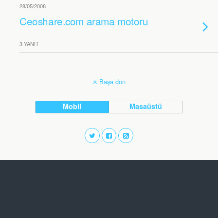
28/05/2008
Ceoshare.com arama motoru
3 YANIT
Başa dön
Mobil
Masaüstü