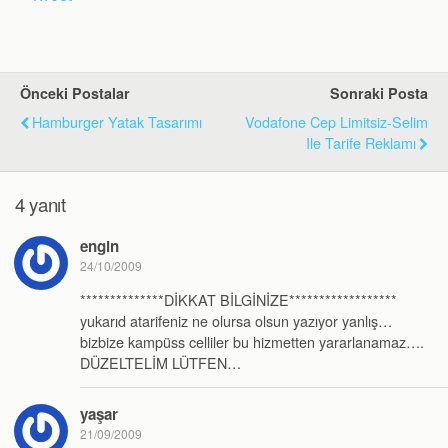
Önceki Postalar
Sonraki Posta
Hamburger Yatak Tasarımı
Vodafone Cep Limitsiz-Selim
Ile Tarife Reklamı
4 yanıt
engin
24/10/2009
**************DİKKAT BİLGİNİZE******************
yukarıd atarifeniz ne olursa olsun yazıyor yanlış…
bizbize kampüss celliler bu hizmetten yararlanamaz….
DÜZELTELİM LÜTFEN…
yaşar
21/09/2009