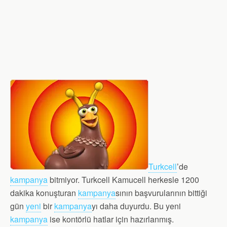
Turkcell
’de
kampanya
bitmiyor. Turkcell Kamucell herkesle 1200
dakika konuşturan
kampanya
sının başvurularının bittiği
gün
yeni
bir
kampanya
yı daha duyurdu. Bu yeni
kampanya
ise kontörlü hatlar için hazırlanmış.