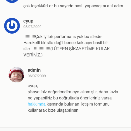
çok teşekkürLer bu sayede nasL yapacaqımı anLadım
eyup
05/07/2009
!!!!!!!!!!Çok iyi bir performans yok bu sitede.
Hareketli bir site değil bence kok açırı basit bir
site…!!!!!!!!!!!!!!(LÜTFEN ŞİKAYETİME KULAK
VERİNİZ.)
admin
06/07/2009
eyup,
şikayetiniz değerlendirmeye alınmıştır, daha fazla
ne yapabiliriz bu doğrultuda önerileriniz varsa
hakkımda
kısmında bulunan iletişim formunu
kullanarak bize ulaşabilirsin.