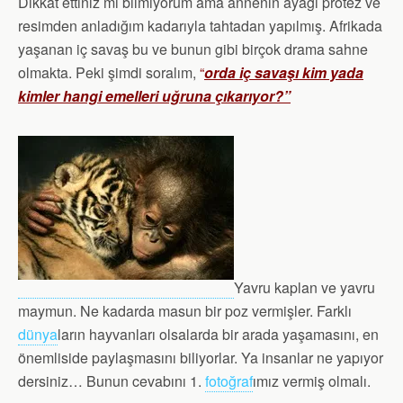
Dikkat ettiniz mi bilmiyorum ama annenin ayağı protez ve
resimden anladığım kadarıyla tahtadan yapılmış. Afrikada
yaşanan iç savaş bu ve bunun gibi birçok drama sahne
olmakta. Peki şimdi soralım,
“
orda iç savaşı kim yada
kimler hangi emelleri uğruna çıkarıyor?”
Yavru kaplan ve yavru
maymun. Ne kadarda masun bir poz vermişler. Farklı
dünya
ların hayvanları olsalarda bir arada yaşamasını, en
önemliside paylaşmasını biliyorlar. Ya insanlar ne yapıyor
dersiniz… Bunun cevabını 1.
fotoğraf
ımız vermiş olmalı.