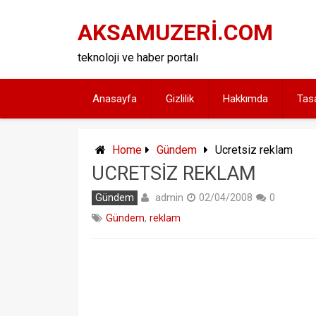
Skip
to
AKSAMUZERİ.COM
content
teknoloji ve haber portalı
Anasayfa
Gizlilik
Hakkımda
Tas
Home
Gündem
Ucretsiz reklam
UCRETSIZ REKLAM
admin
Gündem
02/04/2008
0
Gündem
,
reklam