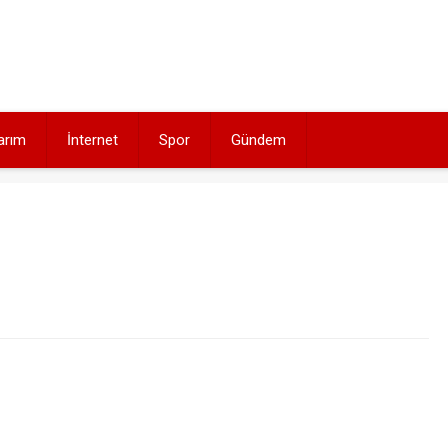
arım
İnternet
Spor
Gündem