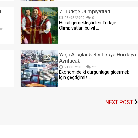
ı
7. Türkçe Olimpiyatları
25/05/2009
0
Heryıl gerçekleştirilen Türkçe
Olimpiyatları bu yıl …
ur …
Yaşlı Araçlar 5 Bin Liraya Hurdaya
Ayrılacak
21/03/2009
22
Ekonomide ki durgunluğu gidermek
için geçtiğimiz …
NEXT POST