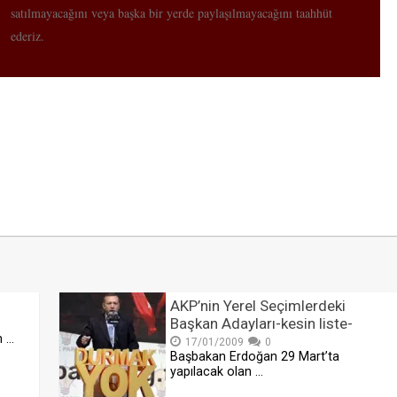
satılmayacağını veya başka bir yerde paylaşılmayacağını taahhüt
ederiz.
AKP’nin Yerel Seçimlerdeki
Başkan Adayları-kesin liste-
n …
17/01/2009
0
Başbakan Erdoğan 29 Mart’ta
yapılacak olan …