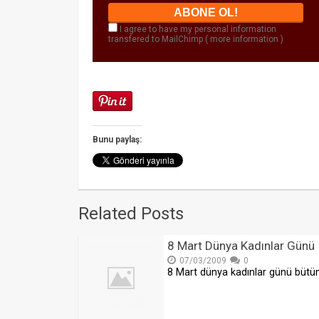
I agree to have my personal information
transfered to MailChimp (
more information
)
Bunu paylaş:
Related Posts
8 Mart Dünya Kadınlar Günü
07/03/2009
0
8 Mart dünya kadınlar günü bütü