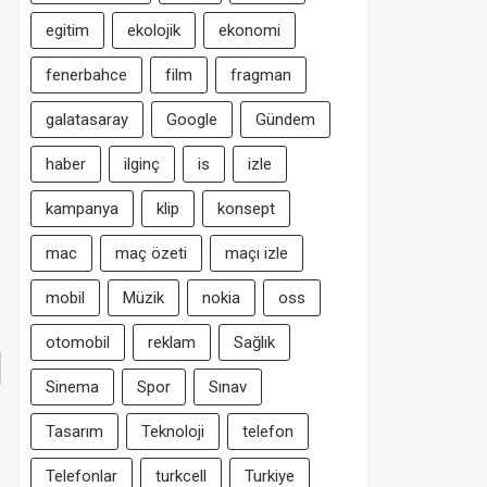
egitim
ekolojik
ekonomi
fenerbahce
film
fragman
galatasaray
Google
Gündem
haber
ilginç
is
izle
kampanya
klip
konsept
mac
maç özeti
maçı izle
mobil
Müzik
nokia
oss
otomobil
reklam
Sağlık
Sinema
Spor
Sınav
Tasarım
Teknoloji
telefon
Telefonlar
turkcell
Turkiye