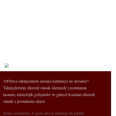
100'lerce takipçimizin arasına katılmaya ne dersiniz?
Takipçilerimiz düzenli olarak sitemizde yayımlanan
tasarım, teknolojik gelişmeler ve güncel konuları düzenli
olarak e postalarına alıyor.
Spamı sevmiyoruz. E posta adresiz herhangi bir şekilde