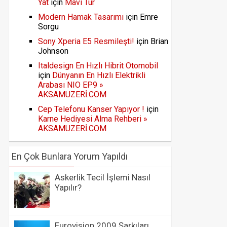
Yat
için
Mavi Tur
Modern Hamak Tasarımı
için
Emre
Sorgu
Sony Xperia E5 Resmileşti!
için
Brian
Johnson
Italdesign En Hızlı Hibrit Otomobil
için
Dünyanın En Hızlı Elektrikli
Arabası NIO EP9 »
AKSAMUZERİ.COM
Cep Telefonu Kanser Yapıyor !
için
Karne Hediyesi Alma Rehberi »
AKSAMUZERİ.COM
En Çok Bunlara Yorum Yapıldı
Askerlik Tecil İşlemi Nasıl
Yapılır?
Eurovision 2009 Şarkıları