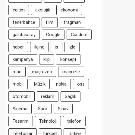
egitim
ekolojik
ekonomi
fenerbahce
film
fragman
galatasaray
Google
Gündem
haber
ilginç
is
izle
kampanya
klip
konsept
mac
maç özeti
maçı izle
mobil
Müzik
nokia
oss
otomobil
reklam
Sağlık
Sinema
Spor
Sınav
Tasarım
Teknoloji
telefon
Telefonlar
turkcell
Turkiye