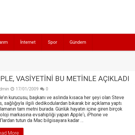
arım
İnternet
Spor
Gündem
PLE, VASIYETINI BU METINLE AÇIKLADI
dmin
17/01/2009
0
e’ın kurucusu, başkanı ve aslında kısaca her şeyi olan Steve
, sağlığıyla ilgili dedikodulardan bıkarak bir açıklama yaptı.
lamanın tam metni burada. Günlük hayatın içine giren birçok
oloji markasına evsahipliği yapan Apple‘ı, iPhone ve
‘lardan tutun da Mac bilgisayara kadar …
ead More