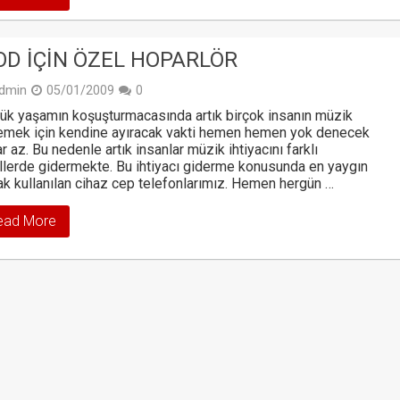
OD IÇIN ÖZEL HOPARLÖR
dmin
05/01/2009
0
ük yaşamın koşuşturmacasında artık birçok insanın müzik
emek için kendine ayıracak vakti hemen hemen yok denecek
r az. Bu nedenle artık insanlar müzik ihtiyacını farklı
llerde gidermekte. Bu ihtiyacı giderme konusunda en yaygın
ak kullanılan cihaz cep telefonlarımız. Hemen hergün …
ead More