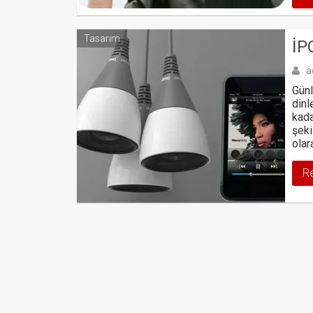
Tasarım
IP
a
Günl
dinl
kada
şeki
olar
R