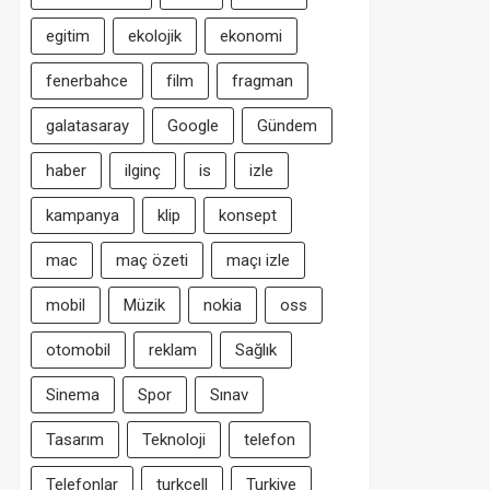
egitim
ekolojik
ekonomi
fenerbahce
film
fragman
galatasaray
Google
Gündem
haber
ilginç
is
izle
kampanya
klip
konsept
mac
maç özeti
maçı izle
mobil
Müzik
nokia
oss
otomobil
reklam
Sağlık
Sinema
Spor
Sınav
Tasarım
Teknoloji
telefon
Telefonlar
turkcell
Turkiye