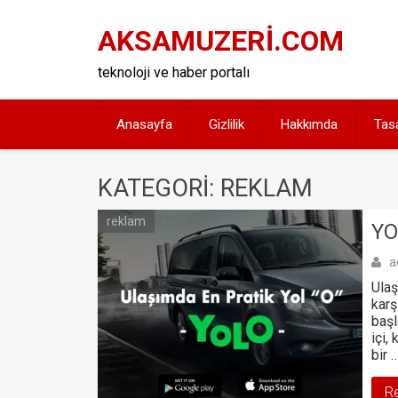
Skip
to
AKSAMUZERİ.COM
content
teknoloji ve haber portalı
Anasayfa
Gizlilik
Hakkımda
Tas
KATEGORI: REKLAM
reklam
YO
a
Ulaş
karş
başl
içi,
bir 
R