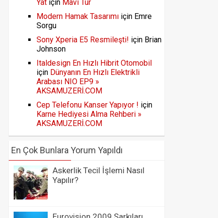
Yat
için
Mavi Tur
Modern Hamak Tasarımı
için
Emre
Sorgu
Sony Xperia E5 Resmileşti!
için
Brian
Johnson
Italdesign En Hızlı Hibrit Otomobil
için
Dünyanın En Hızlı Elektrikli
Arabası NIO EP9 »
AKSAMUZERİ.COM
Cep Telefonu Kanser Yapıyor !
için
Karne Hediyesi Alma Rehberi »
AKSAMUZERİ.COM
En Çok Bunlara Yorum Yapıldı
Askerlik Tecil İşlemi Nasıl
Yapılır?
Eurovision 2009 Şarkıları