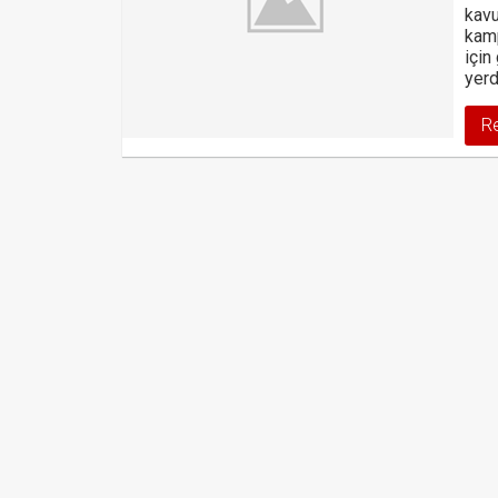
kavu
kamp
için
yerd
R