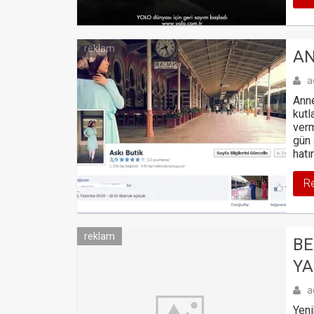
reklam
AN
a
Anne
kutl
verm
gün 
hatı
R
reklam
BE
YA
a
Yeni