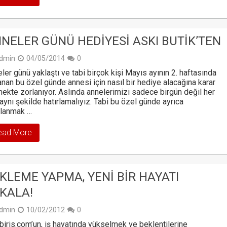
NELER GÜNÜ HEDIYESI ASKI BUTIK’TEN
dmin
04/05/2014
0
ler günü yaklaştı ve tabi birçok kişi Mayıs ayının 2. haftasında
anan bu özel günde annesi için nasıl bir hediye alacağına karar
ekte zorlanıyor. Aslında annelerimizi sadece birgün değil her
aynı şekilde hatırlamalıyız. Tabi bu özel günde ayrıca
rlanmak …
ead More
KLEME YAPMA, YENI BIR HAYATI
KALA!
dmin
10/02/2012
0
biris.com’un, iş hayatında yükselmek ve beklentilerine