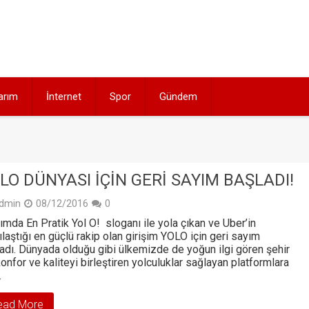
arım
İnternet
Spor
Gündem
LO DÜNYASI IÇIN GERI SAYIM BAŞLADI!
dmin
08/12/2016
0
ımda En Pratik Yol O! sloganı ile yola çıkan ve Uber’in
ılaştığı en güçlü rakip olan girişim YOLO için geri sayım
adı. Dünyada olduğu gibi ülkemizde de yoğun ilgi gören şehir
 konfor ve kaliteyi birleştiren yolculuklar sağlayan platformlara
…
ead More