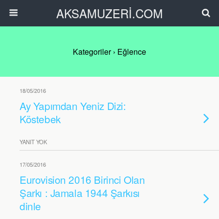
AKSAMUZERİ.COM
Kategoriler ›
Eğlence
18/05/2016
Ay Yapımdan Yeniz Dizi:
Köstebek
YANIT YOK
17/05/2016
Eurovision 2016 Birinci Olan
Şarkı : Jamala 1944 Şarkısı
dinle