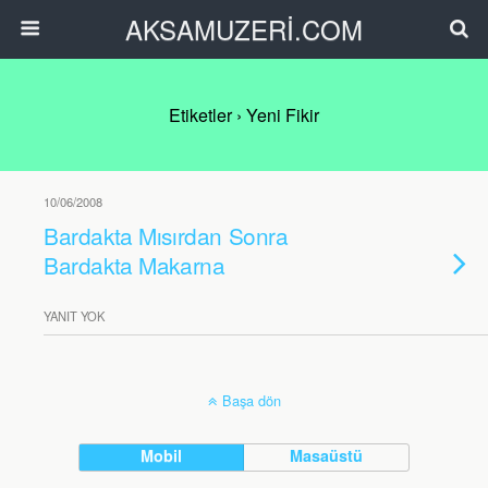
AKSAMUZERİ.COM
Etiketler › Yeni Fikir
10/06/2008
Bardakta Mısırdan Sonra
Bardakta Makarna
YANIT YOK
Başa dön
Mobil
Masaüstü