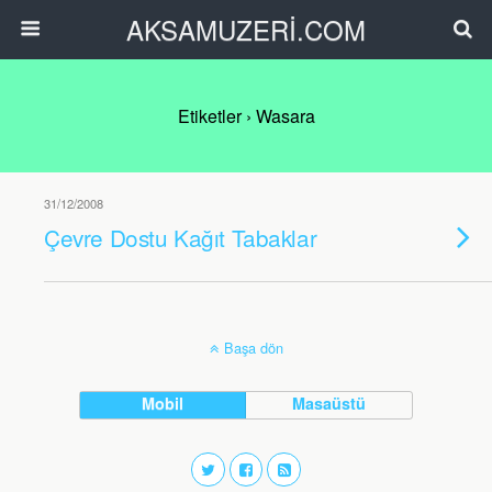
AKSAMUZERİ.COM
Etiketler › Wasara
31/12/2008
Çevre Dostu Kağıt Tabaklar
Başa dön
Mobil
Masaüstü