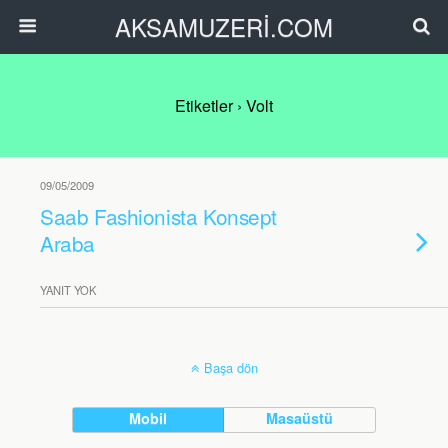
AKSAMUZERİ.COM
Etiketler › Volt
09/05/2009
Saab Fashionista Konsept
Araba
YANIT YOK
Başa dön
Mobil
Masaüstü