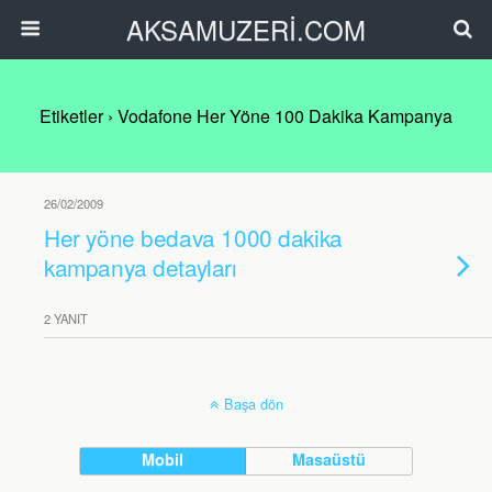
AKSAMUZERİ.COM
Etiketler › Vodafone Her Yöne 100 Dakika Kampanya
26/02/2009
Her yöne bedava 1000 dakika
kampanya detayları
2 YANIT
Başa dön
Mobil
Masaüstü