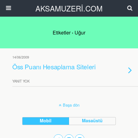
AKSAMUZERİ.COM
Etiketler › Uğur
14/06/2009
Öss Puanı Hesaplama Siteleri
YANIT YOK
Başa dön
Mobil
Masaüstü