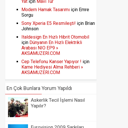
Yat
için
Mavi Tur
Modern Hamak Tasarımı
için
Emre
Sorgu
Sony Xperia E5 Resmileşti!
için
Brian
Johnson
Italdesign En Hızlı Hibrit Otomobil
için
Dünyanın En Hızlı Elektrikli
Arabası NIO EP9 »
AKSAMUZERİ.COM
Cep Telefonu Kanser Yapıyor !
için
Karne Hediyesi Alma Rehberi »
AKSAMUZERİ.COM
En Çok Bunlara Yorum Yapıldı
Askerlik Tecil İşlemi Nasıl
Yapılır?
Eurovision 2009 Şarkıları