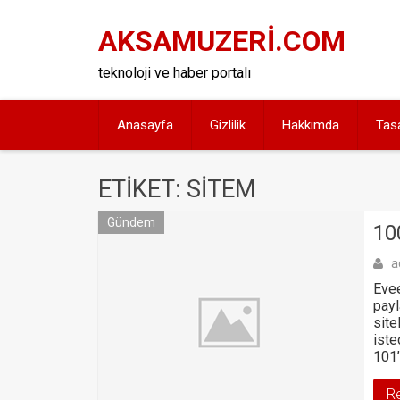
Skip
to
AKSAMUZERİ.COM
content
teknoloji ve haber portalı
Anasayfa
Gizlilik
Hakkımda
Tas
ETIKET: SITEM
Gündem
10
a
Evee
payl
site
iste
101’
R