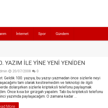
arım
İnternet
Spor
Gündem
0. YAZIM ILE YINE YENI YENIDEN
dmin
20/07/2008
0
t. Geldik 100. yazıya, bu yazıyı yazmadan önce sizlerle neyi
aşacağımı tam olarak kestiremedim ve teknoloji ile ilgili
lerde dolarşırken sizlerle kripteksli telefonu paylaşmak
dim. Önce kısa bir girizgah yapalım. Tabi bu kripteksli telefonu
inci yazımda paylaşacağım. O zamana kadar …
ead More