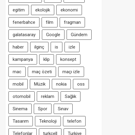
egitim
ekolojik
ekonomi
fenerbahce
film
fragman
galatasaray
Google
Gündem
haber
ilginç
is
izle
kampanya
klip
konsept
mac
maç özeti
maçı izle
mobil
Müzik
nokia
oss
otomobil
reklam
Sağlık
Sinema
Spor
Sınav
Tasarım
Teknoloji
telefon
Telefonlar
turkcell
Turkiye