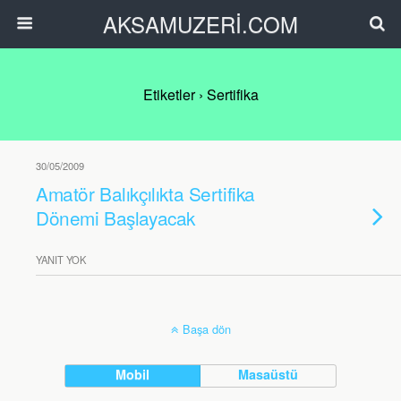
AKSAMUZERİ.COM
Etiketler › Sertifika
30/05/2009
Amatör Balıkçılıkta Sertifika
Dönemi Başlayacak
YANIT YOK
Başa dön
Mobil
Masaüstü