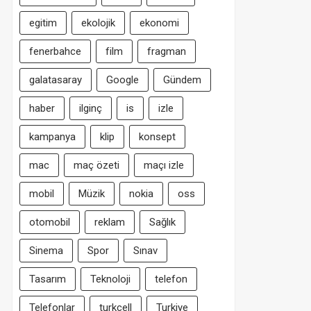
egitim
ekolojik
ekonomi
fenerbahce
film
fragman
galatasaray
Google
Gündem
haber
ilginç
is
izle
kampanya
klip
konsept
mac
maç özeti
maçı izle
mobil
Müzik
nokia
oss
otomobil
reklam
Sağlık
Sinema
Spor
Sınav
Tasarım
Teknoloji
telefon
Telefonlar
turkcell
Turkiye