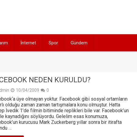
arım
İnternet
Spor
Gündem
CEBOOK NEDEN KURULDU?
dmin
10/04/2009
0
book‘a üye olmayan yoktur. Facebook gibi sosyal ortamların
rlı olduğu zaman zaman tartışmalara konu olmuştur. Hatta
p İvedik 1’de filmin bitiminde replikleri bile var. Facebook’un
e kaynadığını söylüyordu. Gelelim esas konumuza,
book’un kurucusu Mark Zuckerberg yıllar sonra bir itirafta
undu …