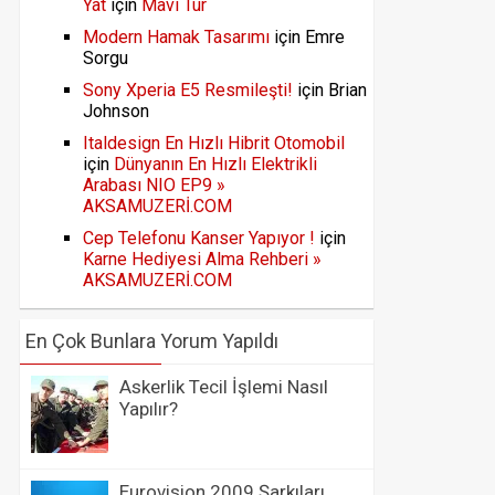
Yat
için
Mavi Tur
Modern Hamak Tasarımı
için
Emre
Sorgu
Sony Xperia E5 Resmileşti!
için
Brian
Johnson
Italdesign En Hızlı Hibrit Otomobil
için
Dünyanın En Hızlı Elektrikli
Arabası NIO EP9 »
AKSAMUZERİ.COM
Cep Telefonu Kanser Yapıyor !
için
Karne Hediyesi Alma Rehberi »
AKSAMUZERİ.COM
En Çok Bunlara Yorum Yapıldı
Askerlik Tecil İşlemi Nasıl
Yapılır?
Eurovision 2009 Şarkıları