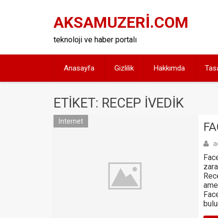
Skip
to
AKSAMUZERİ.COM
content
teknoloji ve haber portalı
Anasayfa
Gizlilik
Hakkımda
Tas
ETIKET: RECEP IVEDIK
İnternet
FA
a
Face
zara
Rece
amel
Face
bul