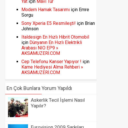
Yat
için
Mavi Tur
Modern Hamak Tasarımı
için
Emre
Sorgu
Sony Xperia E5 Resmileşti!
için
Brian
Johnson
Italdesign En Hızlı Hibrit Otomobil
için
Dünyanın En Hızlı Elektrikli
Arabası NIO EP9 »
AKSAMUZERİ.COM
Cep Telefonu Kanser Yapıyor !
için
Karne Hediyesi Alma Rehberi »
AKSAMUZERİ.COM
En Çok Bunlara Yorum Yapıldı
Askerlik Tecil İşlemi Nasıl
Yapılır?
Eurovision 2009 Şarkıları