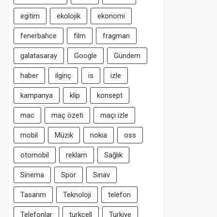
egitim
ekolojik
ekonomi
fenerbahce
film
fragman
galatasaray
Google
Gündem
haber
ilginç
is
izle
kampanya
klip
konsept
mac
maç özeti
maçı izle
mobil
Müzik
nokia
oss
otomobil
reklam
Sağlık
Sinema
Spor
Sınav
Tasarım
Teknoloji
telefon
Telefonlar
turkcell
Turkiye