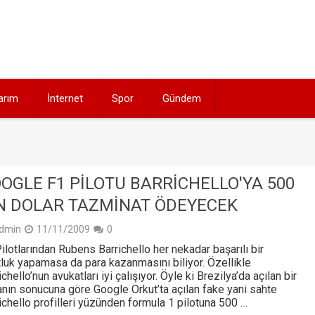
arım
İnternet
Spor
Gündem
OGLE F1 PILOTU BARRICHELLO'YA 500
N DOLAR TAZMINAT ÖDEYECEK
dmin
11/11/2009
0
ilotlarından Rubens Barrichello her nekadar başarılı bir
tluk yapamasa da para kazanmasını biliyor. Özellikle
ichello’nun avukatları iyi çalışıyor. Öyle ki Brezilya’da açılan bir
nın sonucuna göre Google Orkut’ta açılan fake yani sahte
ichello profilleri yüzünden formula 1 pilotuna 500 …