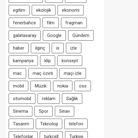
egitim
ekolojik
ekonomi
fenerbahce
film
fragman
galatasaray
Google
Gündem
haber
ilginç
is
izle
kampanya
klip
konsept
mac
maç özeti
maçı izle
mobil
Müzik
nokia
oss
otomobil
reklam
Sağlık
Sinema
Spor
Sınav
Tasarım
Teknoloji
telefon
Telefonlar
turkcell
Turkiye