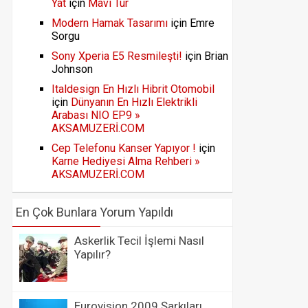
Yat
için
Mavi Tur
Modern Hamak Tasarımı
için
Emre
Sorgu
Sony Xperia E5 Resmileşti!
için
Brian
Johnson
Italdesign En Hızlı Hibrit Otomobil
için
Dünyanın En Hızlı Elektrikli
Arabası NIO EP9 »
AKSAMUZERİ.COM
Cep Telefonu Kanser Yapıyor !
için
Karne Hediyesi Alma Rehberi »
AKSAMUZERİ.COM
En Çok Bunlara Yorum Yapıldı
Askerlik Tecil İşlemi Nasıl
Yapılır?
Eurovision 2009 Şarkıları