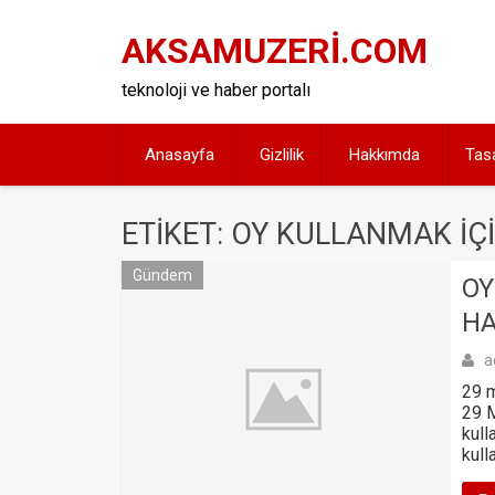
Skip
to
AKSAMUZERİ.COM
content
teknoloji ve haber portalı
Anasayfa
Gizlilik
Hakkımda
Tas
ETIKET: OY KULLANMAK IÇ
Gündem
OY
HA
a
29 m
29 M
kull
kull