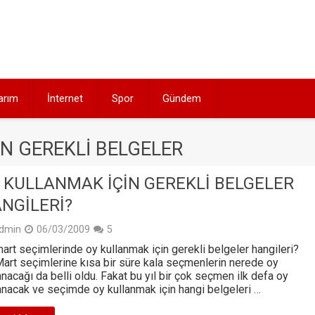
arım
İnternet
Spor
Gündem
IN GEREKLI BELGELER
 KULLANMAK İÇIN GEREKLI BELGELER
NGILERI?
dmin
06/03/2009
5
art seçimlerinde oy kullanmak için gerekli belgeler hangileri?
art seçimlerine kısa bir süre kala seçmenlerin nerede oy
anacağı da belli oldu. Fakat bu yıl bir çok seçmen ilk defa oy
anacak ve seçimde oy kullanmak için hangi belgeleri …