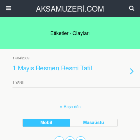
AKSAMUZERİ.COM
Etiketler › Olayları
17/04/2009
1 Mayıs Resmen Resmi Tatil
1 YANIT
Başa dön
Mobil
Masaüstü