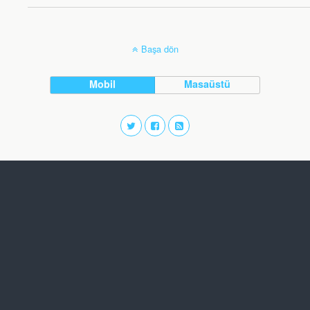
Başa dön
Mobil
Masaüstü