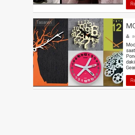
R
Tasarım
MO
a
Mode
saat
Pong
daki
Gear
R