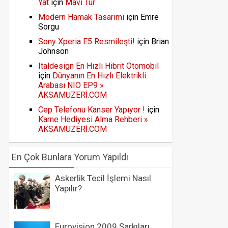
Yat
için
Mavi Tur
Modern Hamak Tasarımı
için
Emre
Sorgu
Sony Xperia E5 Resmileşti!
için
Brian
Johnson
Italdesign En Hızlı Hibrit Otomobil
için
Dünyanın En Hızlı Elektrikli
Arabası NIO EP9 »
AKSAMUZERİ.COM
Cep Telefonu Kanser Yapıyor !
için
Karne Hediyesi Alma Rehberi »
AKSAMUZERİ.COM
En Çok Bunlara Yorum Yapıldı
Askerlik Tecil İşlemi Nasıl
Yapılır?
Eurovision 2009 Şarkıları