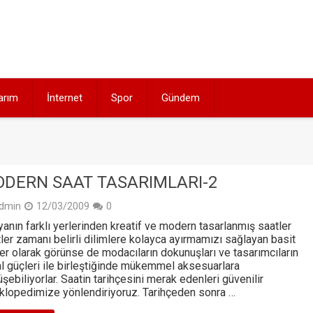
arım
İnternet
Spor
Gündem
DERN SAAT TASARIMLARI-2
dmin
12/03/2009
0
anın farklı yerlerinden kreatif ve modern tasarlanmış saatler
ler zamanı belirli dilimlere kolayca ayırmamızı sağlayan basit
er olarak görünse de modacıların dokunuşları ve tasarımcıların
l güçleri ile birleştiğinde mükemmel aksesuarlara
şebiliyorlar. Saatin tarihçesini merak edenleri güvenilir
klopedimize yönlendiriyoruz. Tarihçeden sonra …