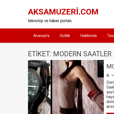
Skip
to
AKSAMUZERİ.COM
content
teknoloji ve haber portalı
Anasayfa
Gizlilik
Hakkımda
Tas
ETIKET: MODERN SAATLER
Tasarım
MO
a
Düny
Saat
şeyl
haya
dönü
ansi