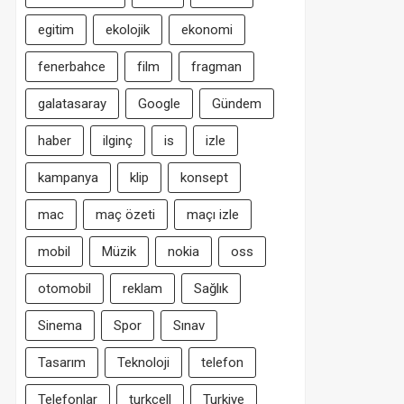
egitim
ekolojik
ekonomi
fenerbahce
film
fragman
galatasaray
Google
Gündem
haber
ilginç
is
izle
kampanya
klip
konsept
mac
maç özeti
maçı izle
mobil
Müzik
nokia
oss
otomobil
reklam
Sağlık
Sinema
Spor
Sınav
Tasarım
Teknoloji
telefon
Telefonlar
turkcell
Turkiye