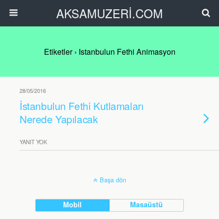
AKSAMUZERİ.COM
Etiketler › Istanbulun Fethi Animasyon
28/05/2016
İstanbulun Fethi Kutlamaları
Nerede Yapılacak
YANIT YOK
Başa dön
Mobil
Masaüstü