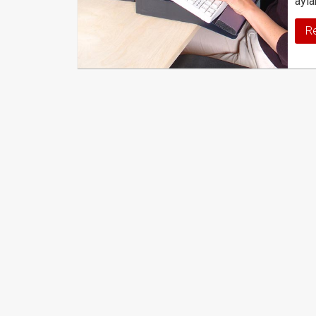
ayla
R