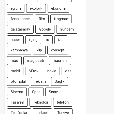
egitim
ekolojik
ekonomi
fenerbahce
film
fragman
galatasaray
Google
Gündem
haber
ilginç
is
izle
kampanya
klip
konsept
mac
maç özeti
maçı izle
mobil
Müzik
nokia
oss
otomobil
reklam
Sağlık
Sinema
Spor
Sınav
Tasarım
Teknoloji
telefon
Telefonlar
turkcell
Turkiye