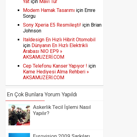
Yat
için
Mavi Tur
Modern Hamak Tasarımı
için
Emre
Sorgu
Sony Xperia E5 Resmileşti!
için
Brian
Johnson
Italdesign En Hızlı Hibrit Otomobil
için
Dünyanın En Hızlı Elektrikli
Arabası NIO EP9 »
AKSAMUZERİ.COM
Cep Telefonu Kanser Yapıyor !
için
Karne Hediyesi Alma Rehberi »
AKSAMUZERİ.COM
En Çok Bunlara Yorum Yapıldı
Askerlik Tecil İşlemi Nasıl
Yapılır?
Eurovision 2009 Şarkıları