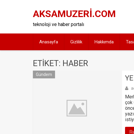
Skip
to
AKSAMUZERİ.COM
content
teknoloji ve haber portalı
Anasayfa
Gizlilik
Hakkımda
Tas
ETIKET: HABER
Gündem
YE
a
Merh
çok
önce
yazı
isti
R