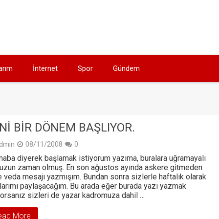
arım
İnternet
Spor
Gündem
NI BIR DÖNEM BAŞLIYOR.
dmin
08/11/2008
0
aba diyerek başlamak istiyorum yazıma, buralara uğramayalı
 uzun zaman olmuş. En son ağustos ayında askere gitmeden
 veda mesajı yazmışım. Bundan sonra sizlerle haftalık olarak
larımı paylaşacağım. Bu arada eğer burada yazı yazmak
yorsanız sizleri de yazar kadromuza dahil …
ead More