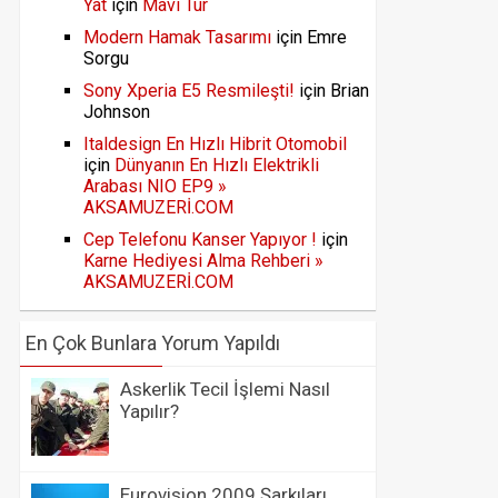
Yat
için
Mavi Tur
Modern Hamak Tasarımı
için
Emre
Sorgu
Sony Xperia E5 Resmileşti!
için
Brian
Johnson
Italdesign En Hızlı Hibrit Otomobil
için
Dünyanın En Hızlı Elektrikli
Arabası NIO EP9 »
AKSAMUZERİ.COM
Cep Telefonu Kanser Yapıyor !
için
Karne Hediyesi Alma Rehberi »
AKSAMUZERİ.COM
En Çok Bunlara Yorum Yapıldı
Askerlik Tecil İşlemi Nasıl
Yapılır?
Eurovision 2009 Şarkıları