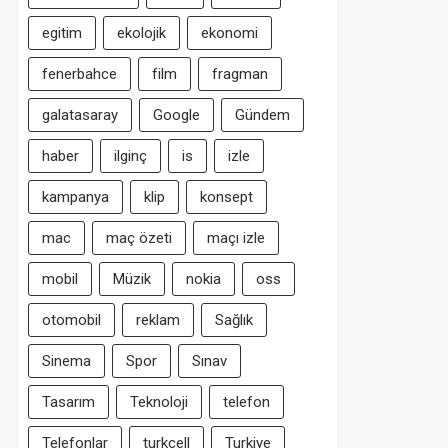
egitim
ekolojik
ekonomi
fenerbahce
film
fragman
galatasaray
Google
Gündem
haber
ilginç
is
izle
kampanya
klip
konsept
mac
maç özeti
maçı izle
mobil
Müzik
nokia
oss
otomobil
reklam
Sağlık
Sinema
Spor
Sınav
Tasarım
Teknoloji
telefon
Telefonlar
turkcell
Turkiye