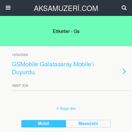
AKSAMUZERİ.COM
Etiketler › Gs
10/04/2009
GSMobile Galatasaray Mobile’ı
Duyurdu.
YANIT YOK
Başa dön
Mobil
Masaüstü