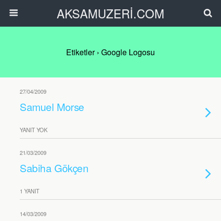
AKSAMUZERİ.COM
Etiketler › Google Logosu
27/04/2009
Samuel Morse
YANIT YOK
21/03/2009
Sabiha Gökçen
1 YANIT
14/03/2009