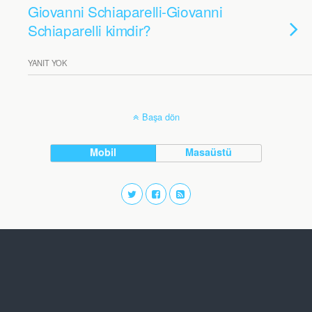
Giovanni Schiaparelli-Giovanni
Schiaparelli kimdir?
YANIT YOK
Başa dön
Mobil
Masaüstü