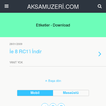
AKSAMUZERİ.COM
Etiketler › Download
28/01/2009
İe 8 RC1’i İndir
YANIT YOK
Başa dön
Mobil
Masaüstü