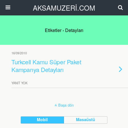
AKSAMUZERİ.COM
Etiketler › Detayları
16/09/2010
Turkcell Kamu Süper Paket
Kampanya Detayları
YANIT YOK
Başa dön
Mobil
Masaüstü