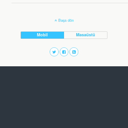
Başa dön
Mobil
Masaüstü