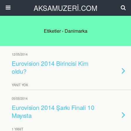
AKSAMUZERİ.COM
Etiketler › Danimarka
12/05/2014
Eurovision 2014 Birincisi Kim
oldu?
YANIT YOK
05/05/2014
Eurovision 2014 Şarkı Finali 10
Mayısta
1 YANIT